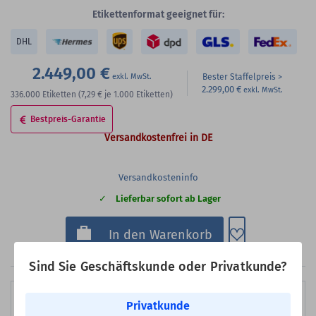
Etikettenformat geeignet für:
DHL
2.449,00 €
Bester Staffelpreis
2.299,00 €
336.000
Etiketten
(7,29 €
je 1.000 Etiketten)
Bestpreis-Garantie
Versandkostenfrei in DE
Versandkosteninfo
Lieferbar sofort ab Lager
Zum Merkzette
In den Warenkorb
Sind Sie Geschäftskunde oder Privatkunde?
8
Privatkunde