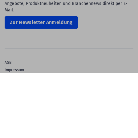
Angebote, Produktneuheiten und Branchennews direkt per E-
Mail.
Zur Newsletter Anmeldung
AGB
Impressum
Privatsphäre & Datenschutz
Datenschutz-Einstellungen
Gewährleistung
Barrierefreiheitserklärung
English Language
© 2026 Labelident GmbH
Ein Unternehmen der Klaus Kroschke Gruppe