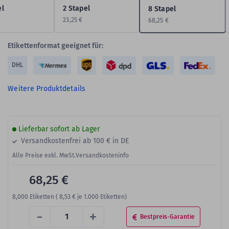
el
2 Stapel
8 Stapel
23,25 €
68,25 €
Etikettenformat geeignet für:
DHL
Weitere Produktdetails
Lieferbar sofort ab Lager
Versandkostenfrei ab 100 € in DE
Alle Preise exkl. MwSt.
Versandkosteninfo
68,25 €
8,000
Etiketten (
8,53 €
je 1.000 Etiketten)
-
+
Bestpreis-Garantie