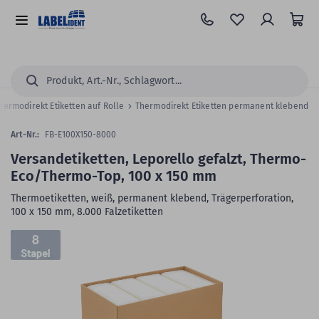
Zum
Hauptinhalt
Alle
springen
Kategorien
Suchen...
hermodirekt Etiketten auf Rolle
Thermodirekt Etiketten permanent klebend
Art-Nr.:
FB-E100X150-8000
Versandetiketten, Leporello gefalzt, Thermo-
Eco/Thermo-Top, 100 x 150 mm
Thermoetiketten, weiß, permanent klebend, Trägerperforation,
100 x 150 mm, 8.000 Falzetiketten
Zum
8
Skip
Ende
to
der
the
Bildergalerie
beginning
springen
of
the
images