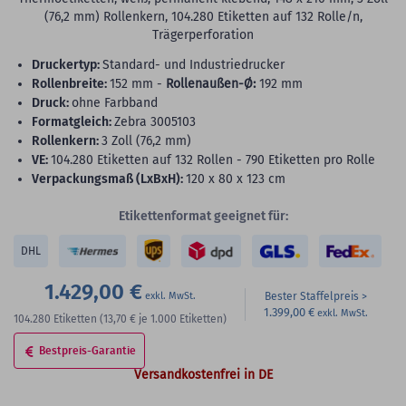
(76,2 mm) Rollenkern, 104.280 Etiketten auf 132 Rolle/n,
Trägerperforation
Druckertyp:
Standard- und Industriedrucker
Rollenbreite:
152 mm -
Rollenaußen-Ø:
192 mm
Druck:
ohne Farbband
Formatgleich:
Zebra 3005103
Rollenkern:
3 Zoll (76,2 mm)
VE:
104.280 Etiketten auf 132 Rollen - 790 Etiketten pro Rolle
Verpackungsmaß (LxBxH):
120 x 80 x 123 cm
Etikettenformat geeignet für:
DHL
1.429,00 €
Bester Staffelpreis
1.399,00 €
104.280
Etiketten
(13,70 €
je 1.000 Etiketten)
Bestpreis-Garantie
Versandkostenfrei in DE