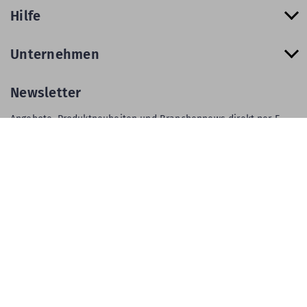
Hilfe
Unternehmen
Newsletter
Angebote, Produktneuheiten und Branchennews direkt per E-
Mail.
Zur Newsletter Anmeldung
AGB
Impressum
Privatsphäre & Datenschutz
Datenschutz-Einstellungen