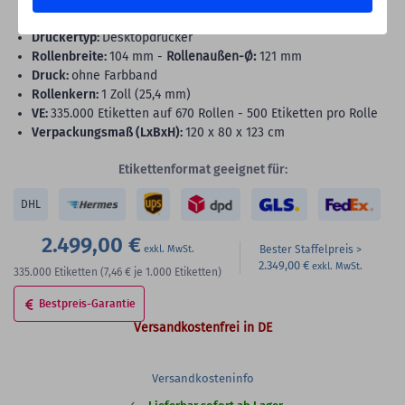
Rolle/n, Trägerperforation
Druckertyp:
Desktopdrucker
Rollenbreite:
104 mm -
Rollenaußen-Ø:
121 mm
Druck:
ohne Farbband
Rollenkern:
1 Zoll (25,4 mm)
VE:
335.000 Etiketten auf 670 Rollen - 500 Etiketten pro Rolle
Verpackungsmaß (LxBxH):
120 x 80 x 123 cm
Etikettenformat geeignet für:
DHL
2.499,00 €
Bester Staffelpreis
2.349,00 €
335.000
Etiketten
(7,46 €
je 1.000 Etiketten)
Bestpreis-Garantie
Versandkostenfrei in DE
Versandkosteninfo