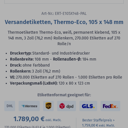
Art-Nr.: ERT-E105X148-PAL
Versandetiketten, Thermo-Eco, 105 x 148 mm
Thermoetiketten Thermo-Eco, weiß, permanent klebend, 105 x
148 mm, 3 Zoll (76,2 mm) Rollenkern, 270.000 Etiketten auf 270
Rolle/n
Druckertyp:
Standard- und Industriedrucker
Rollenbreite:
108 mm -
Rollenaußen-Ø:
184 mm
Druck:
ohne Farbband
Rollenkern:
3 Zoll (76,2 mm)
VE:
270.000 Etiketten auf 270 Rollen - 1.000 Etiketten pro Rolle
Verpackungsmaß (LxBxH):
120 x 80 x 123 cm
Etikettenformat geeignet für:
DHL
1.789,00 €
Bester Staffelpreis
1.759,00 €
270.000
Etiketten
(6,63 €
je 1.000 Etiketten)