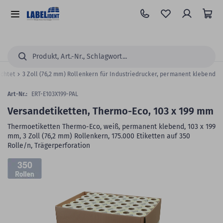
Zum
Hauptinhalt
Alle
springen
Kategorien
Suchen...
ichtet
3 Zoll (76,2 mm) Rollenkern für Industriedrucker, permanent klebend
Art-Nr.:
ERT-E103X199-PAL
Versandetiketten, Thermo-Eco, 103 x 199 mm
Thermoetiketten Thermo-Eco, weiß, permanent klebend, 103 x 199
mm, 3 Zoll (76,2 mm) Rollenkern, 175.000 Etiketten auf 350
Rolle/n, Trägerperforation
Zum
350
Skip
Ende
to
der
the
Bildergalerie
beginning
springen
of
the
images