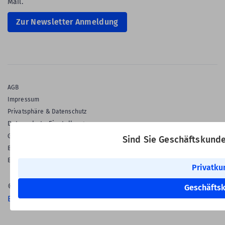
Mail.
Zur Newsletter Anmeldung
AGB
Impressum
Privatsphäre & Datenschutz
Datenschutz-Einstellungen
Gewährleistung
Sind Sie Geschäftskund
Barrierefreiheitserklärung
English Language
Privatku
© 2026 Labelident GmbH
Geschäfts
Ein Unternehmen der Klaus Kroschke Gruppe