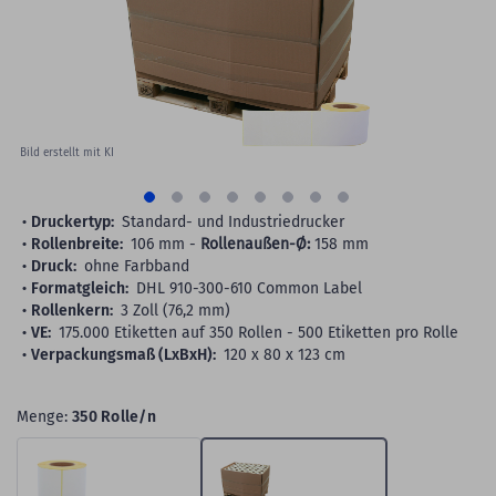
gallery
Bild erstellt mit KI
Druckertyp:
Standard- und Industriedrucker
Rollenbreite:
106 mm -
Rollenaußen-Ø:
158 mm
Druck:
ohne Farbband
Formatgleich:
DHL 910-300-610 Common Label
Rollenkern:
3 Zoll (76,2 mm)
VE:
175.000 Etiketten auf 350 Rollen - 500 Etiketten pro Rolle
Verpackungsmaß (LxBxH):
120 x 80 x 123 cm
Menge:
350 Rolle/n