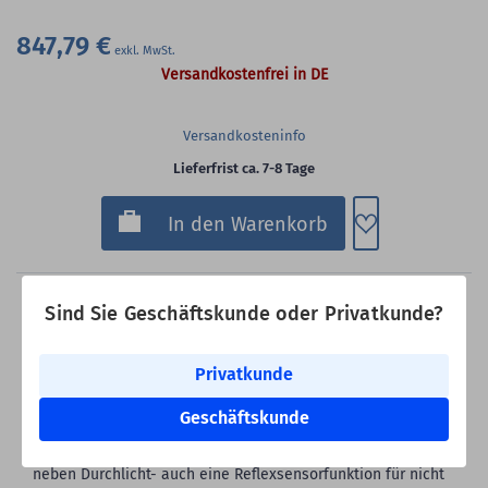
847,79 €
Versandkostenfrei in DE
Versandkosteninfo
Lieferfrist ca. 7-8 Tage
Zum Merkzette
In den Warenkorb
Sind Sie Geschäftskunde oder Privatkunde?
Der cab EOS2 Etikettendrucker ist der verbesserte
Privatkunde
Nachfolger des bekannten cab EOS1 Druckers. Der
zuverlässige Thermotransferdrucker besitzt einen deutlich
Geschäftskunde
schnelleren Prozessor (mit 800 MHz Taktrate), einen
Arbeitsspeicher mit 256 MB sowie einen Etikettensensor, der
neben Durchlicht- auch eine Reflexsensorfunktion für nicht