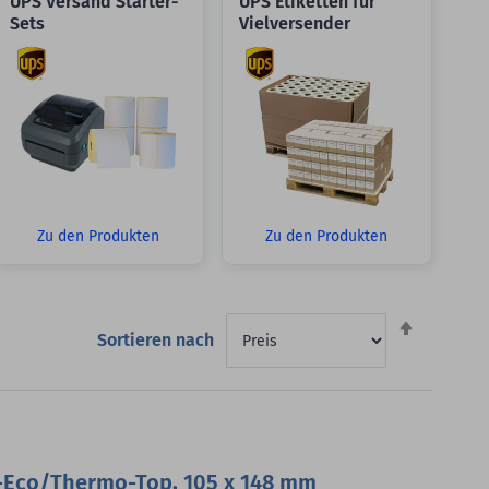
UPS Versand Starter-
UPS Etiketten für
Sets
Vielversender
Zu den Produkten
Zu den Produkten
Absteigen
Sortieren nach
sortieren
-Eco/Thermo-Top, 105 x 148 mm