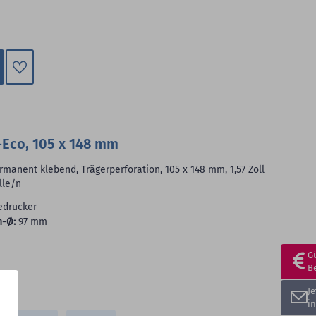
Zum
Merkzettel
hinzufügen
Eco, 105 x 148 mm
manent klebend, Trägerperforation, 105 x 148 mm, 1,57 Zoll
lle/n
edrucker
n-Ø:
97 mm
G
B
J
i