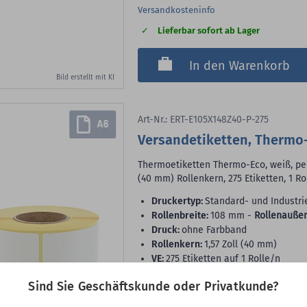
Versandkosteninfo
Lieferbar sofort ab Lager
In den Warenkorb
Bild erstellt mit KI
Art-Nr.: ERT-E105X148Z40-P-275
Versandetiketten, Thermo-
Thermoetiketten Thermo-Eco, weiß, per
(40 mm) Rollenkern, 275 Etiketten, 1 Ro
Druckertyp:
Standard- und Industri
Rollenbreite:
108 mm -
Rollenauße
Druck:
ohne Farbband
Rollenkern:
1,57 Zoll (40 mm)
VE:
275 Etiketten auf 1 Rolle/n
Sind Sie Geschäftskunde oder Privatkunde?
Etikettenformat geeignet für: