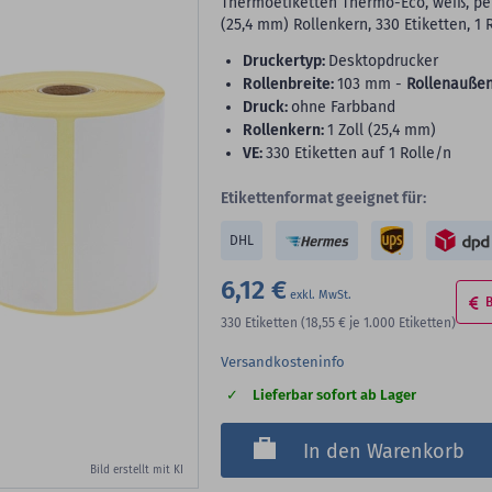
Thermoetiketten Thermo-Eco, weiß, per
(25,4 mm) Rollenkern, 330 Etiketten, 1 
Druckertyp:
Desktopdrucker
Rollenbreite:
103 mm -
Rollenaußen
Druck:
ohne Farbband
Rollenkern:
1 Zoll (25,4 mm)
VE:
330 Etiketten auf 1 Rolle/n
Etikettenformat geeignet für:
DHL
6,12 €
330
Etiketten
(18,55 €
je 1.000 Etiketten)
Versandkosteninfo
Lieferbar sofort ab Lager
In den Warenkorb
Bild erstellt mit KI