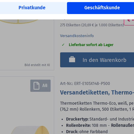
DHL
Privatkunde
Geschäftskunde
5,69 €
B
275
Etiketten
(20,69 €
je 1.000 Etiketten)
Versandkosteninfo
Lieferbar sofort ab Lager
In den Warenkorb
Bild erstellt mit KI
Art-Nr.: ERT-E105X148-P500
Versandetiketten, Thermo-
Thermoetiketten Thermo-Eco, weiß, per
(76,2 mm) Rollenkern, 500 Etiketten, 1 
Druckertyp:
Standard- und Industri
Rollenbreite:
108 mm -
Rollenauße
Druck:
ohne Farbband