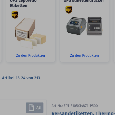
UPS Leporello
UPS Etikettendrucker
Etiketten
Zu den Produkten
Zu den Produkten
Artikel
13
-
24
von
213
Art-Nr.: ERT-E105X148Z1-P500
Versandetiketten, Thermo