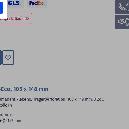
W
+4
estpreis-Garantie
W
E
Zum
Merkzettel
hinzufügen
Eco, 105 x 148 mm
manent klebend, Trägerperforation, 105 x 148 mm, 3 Zoll
Rolle/n
edrucker
n-Ø:
143 mm