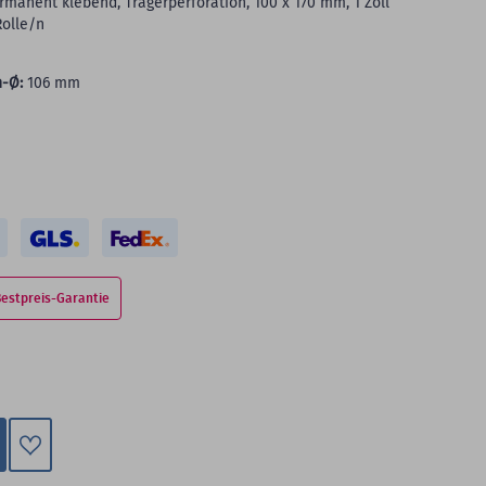
manent klebend, Trägerperforation, 100 x 170 mm, 1 Zoll
Rolle/n
-Ø:
106 mm
Bestpreis-Garantie
Zum