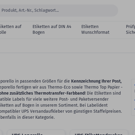
tiketten auf
Etiketten auf DIN A4
Etiketten
Prüf
olle
Bogen
Wunschformat
Sich
eporello in passenden Größen für die
Kennzeichnung Ihrer Post,
 Leporello fertigen wir aus Thermo-Eco sowie Thermo Top Papier -
ohne zusätzliches Thermotransfer-Farbband
! Die Etiketten sind
tible Labels für viele weitere Post- und Paketversender
tiketten auf Bogen in unserem Sortiment. Bei Labelident
ompatibler UPS Versandaufkleber von günstigen Staffelpreisen.
enfalls in dieser Kategorie.