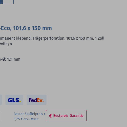
Zum
Merkzettel
hinzufügen
Eco, 101,6 x 150 mm
manent klebend, Trägerperforation, 101,6 x 150 mm, 1 Zoll
Rolle/n
-Ø:
121 mm
Bester Staffelpreis
Bestpreis-Garantie
3,75 €