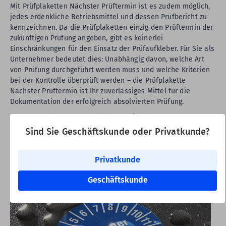
Mit Prüfplaketten Nächster Prüftermin ist es zudem möglich,
jedes erdenkliche Betriebsmittel und dessen Prüfbericht zu
kennzeichnen. Da die Prüfplaketten einzig den Prüftermin der
zukünftigen Prüfung angeben, gibt es keinerlei
Einschränkungen für den Einsatz der Prüfaufkleber. Für Sie als
Unternehmer bedeutet dies: Unabhängig davon, welche Art
von Prüfung durchgeführt werden muss und welche Kriterien
bei der Kontrolle überprüft werden – die Prüfplakette
Nächster Prüftermin ist Ihr zuverlässiges Mittel für die
Dokumentation der erfolgreich absolvierten Prüfung.
Der Verwendung von Prüfplaketten, die den nächsten
Prüftermin anzeigen sind also keine Grenzen gesetzt!
Sind Sie Geschäftskunde oder Privatkunde?
Privatkunde
Labelident Materialien für Prüfplaketten mit
Aufdruck "Nächster Prüftermin"
Geschäftskunde