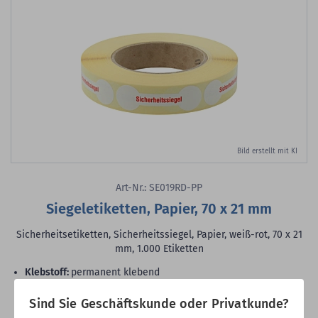
Bild erstellt mit KI
Art-Nr.: SE019RD-PP
Siegeletiketten, Papier, 70 x 21 mm
Sicherheitsetiketten, Sicherheitssiegel, Papier, weiß-rot, 70 x 21
mm, 1.000 Etiketten
Klebstoff:
permanent klebend
Rollenkern:
1,57 Zoll (40 mm)
VE:
1.000 Etiketten auf 1 Rolle/n
Sind Sie Geschäftskunde oder Privatkunde?