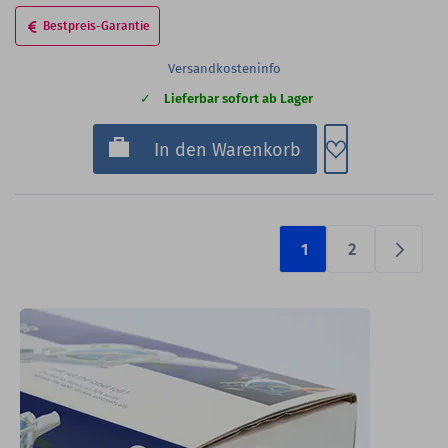
Bestpreis-Garantie
Versandkosteninfo
Lieferbar sofort ab Lager
Zum Merkzette
In den Warenkorb
1
2
Prüfen