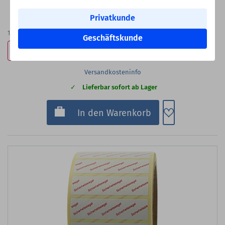
21,99 €
Privatkunde
Bester Staffelpreis
9,99 €
1.000
Etiketten
(21,99 €
je 1.000 Etiketten)
Geschäftskunde
Bestpreis-Garantie
Versandkosteninfo
Lieferbar sofort ab Lager
Zum Merkzette
In den Warenkorb