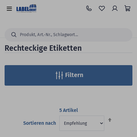
Zum
Hauptinhalt
Alle
springen
Kategorien
Suchen...
Rechteckige Etiketten
Filtern
5
Artikel
Absteigend
Sortieren nach
sortieren