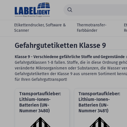
Zum Hauptinhalt springen
Suchen...
Etikettendrucker, Software &
Thermotransfer-
E
Scanner
Farbbänder
R
Gefahrgutetiketten Klasse 9
Klasse 9 - Verschiedene gefährliche Stoffe und Gegenstände
u
Gefahrgutklassen 1-8 fallen. Stoffe, die in diese Ordnung g
veränderte Mikroorganismen oder Substanzen, die Wasser ver
Gefahrgutetiketten der Klasse 9 aus unserem Sortiment kenn
für Ihren Gefahrguttransport!
Transportaufkleber:
Transportaufkleber:
Lithium-Ionen-
Lithium-Ionen-
Batterien (UN-
Batterien (UN-
Nummer 3480)
Nummer 3481)