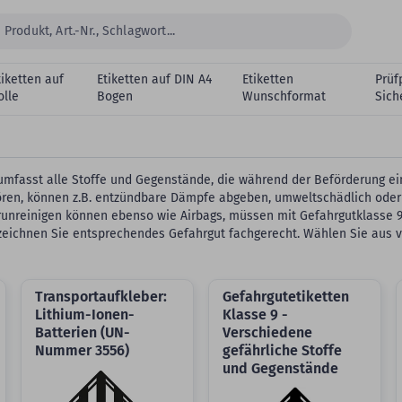
tiketten auf
Etiketten auf DIN A4
Etiketten
Prüf
olle
Bogen
Wunschformat
Sich
mfasst alle Stoffe und Gegenstände, die während der Beförderung ein
ehören, können z.B. entzündbare Dämpfe abgeben, umweltschädlich od
unreinigen können ebenso wie Airbags, müssen mit Gefahrgutklasse 9
zeichnen Sie entsprechendes Gefahrgut fachgerecht. Wählen Sie aus
Transportaufkleber:
Gefahrgutetiketten
Lithium-Ionen-
Klasse 9 -
Batterien (UN-
Verschiedene
Nummer 3556)
gefährliche Stoffe
und Gegenstände