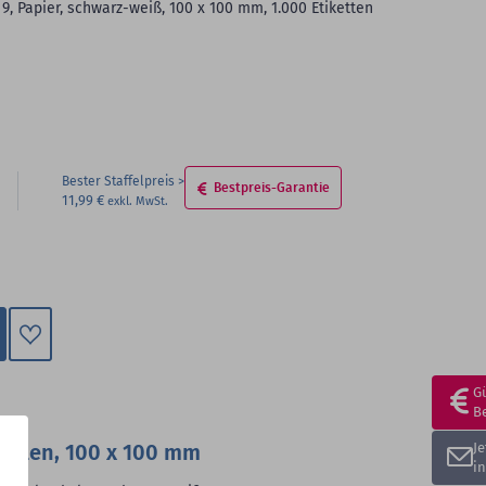
 9, Papier, schwarz-weiß, 100 x 100 mm, 1.000 Etiketten
Bester Staffelpreis
Bestpreis-Garantie
11,99 €
Zum
Merkzettel
G
hinzufügen
B
thylen, 100 x 100 mm
J
i