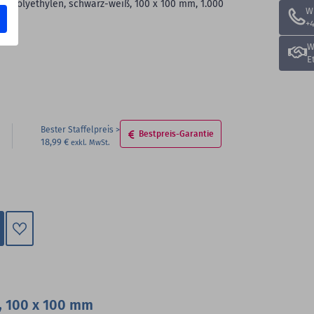
 9, Polyethylen, schwarz-weiß, 100 x 100 mm, 1.000
W
+4
W
E
Bester Staffelpreis
Bestpreis-Garantie
18,99 €
Zum
Merkzettel
hinzufügen
, 100 x 100 mm