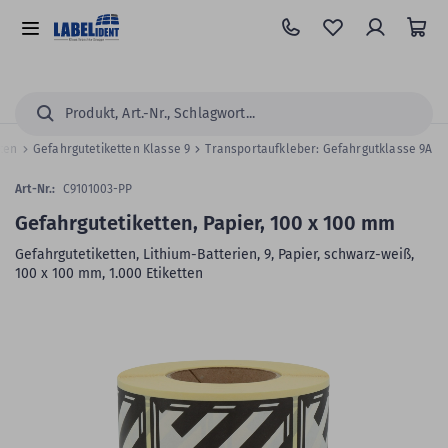
Zum
Hauptinhalt
Alle
springen
Kategorien
Suchen...
tten
Gefahrgutetiketten Klasse 9
Transportaufkleber: Gefahrgutklasse 9A
Art-Nr.:
C9101003-PP
Gefahrgutetiketten, Papier, 100 x 100 mm
Gefahrgutetiketten, Lithium-Batterien, 9, Papier, schwarz-weiß,
100 x 100 mm, 1.000 Etiketten
Zum
Skip
Ende
to
der
the
Bildergalerie
beginning
springen
of
the
images
gallery