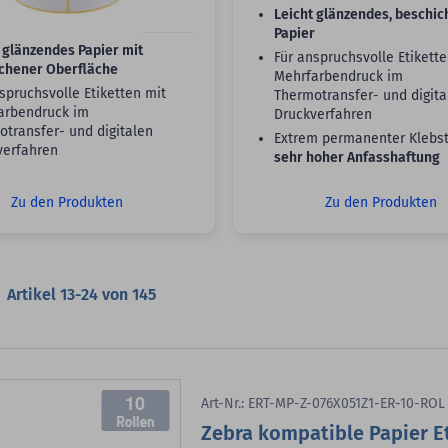
Leicht glänzendes, beschic
Papier
 glänzendes Papier mit
Für anspruchsvolle Etikette
ichener Oberfläche
Mehrfarbendruck im
spruchsvolle Etiketten mit
Thermotransfer- und digita
arbendruck im
Druckverfahren
transfer- und digitalen
Extrem permanenter Klebst
verfahren
sehr hoher Anfasshaftung
Zu den Produkten
Zu den Produkten
Artikel
13
-
24
von
145
10
Art-Nr.: ERT-MP-Z-076X051Z1-ER-10-ROL
Zebra kompatible Papier Et