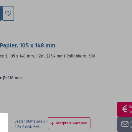
Zum
Merkzettel
hinzufügen
Papier, 105 x 148 mm
end, 105 x 148 mm, 1 Zoll (25,4 mm) Rollenkern, 500
n-Ø:
118 mm
G
B
Bester Staffelpreis
J
Bestpreis-Garantie
4,24 €
i