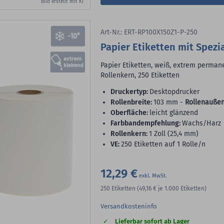
Bild erstellt mit KI
Art-Nr.: ERT-RP100X150Z1-P-250
Papier Etiketten mit Spezi
Papier Etiketten, weiß, extrem permane
Rollenkern, 250 Etiketten
Druckertyp:
Desktopdrucker
Rollenbreite:
103 mm -
Rollenaußen
Oberfläche:
leicht glänzend
Farbbandempfehlung:
Wachs/Harz
Rollenkern:
1 Zoll (25,4 mm)
VE:
250 Etiketten auf 1 Rolle/n
12,29 €
250
Etiketten
(49,16 €
je 1.000 Etiketten)
Versandkosteninfo
Lieferbar sofort ab Lager