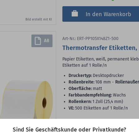
In den Warenkorb
Bild erstellt mit KI
Art-Nr.: ERT-PP105X148Z1-500
Thermotransfer Etiketten, 
Papier Etiketten, weiß, permanent kleb
Etiketten auf 1 Rolle/n
Druckertyp:
Desktopdrucker
Rollenbreite:
108 mm -
Rollenauße
Oberfläche:
matt
Farbbandempfehlung:
Wachs
Rollenkern:
1 Zoll (25,4 mm)
VE:
500 Etiketten auf 1 Rolle/n
6,74 €
Sind Sie Geschäftskunde oder Privatkunde?
500
Etiketten
(13,48 €
je 1.000 Etiketten)