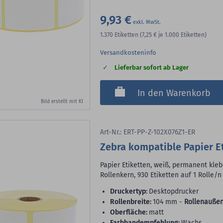
9,93 €
1.370
Etiketten
(7,25 €
je 1.000 Etiketten)
Versandkosteninfo
Lieferbar sofort ab Lager
In den Warenkorb
Bild erstellt mit KI
Art-Nr.: ERT-PP-Z-102X076Z1-ER
Zebra kompatible Papier Et
Papier Etiketten, weiß, permanent klebe
Rollenkern, 930 Etiketten auf 1 Rolle/n
Druckertyp:
Desktopdrucker
Rollenbreite:
104 mm -
Rollenaußen
Oberfläche:
matt
Farbbandempfehlung:
Wachs