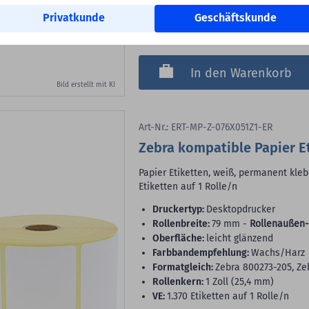
Privatkunde
Geschäftskunde
Versandkosteninfo
Lieferbar sofort ab Lager
In den Warenkorb
Bild erstellt mit KI
Art-Nr.: ERT-MP-Z-076X051Z1-ER
Zebra kompatible Papier Et
Papier Etiketten, weiß, permanent klebe
Etiketten auf 1 Rolle/n
Druckertyp:
Desktopdrucker
Rollenbreite:
79 mm -
Rollenaußen-
Oberfläche:
leicht glänzend
Farbbandempfehlung:
Wachs/Harz
Formatgleich:
Zebra 800273-205, Ze
Rollenkern:
1 Zoll (25,4 mm)
VE:
1.370 Etiketten auf 1 Rolle/n