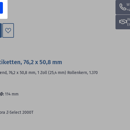
W
+4
W
E
Zum
Merkzettel
hinzufügen
iketten, 76,2 x 50,8 mm
nd, 76,2 x 50,8 mm, 1 Zoll (25,4 mm) Rollenkern, 1.370
Ø:
114 mm
bra Z-Select 2000T