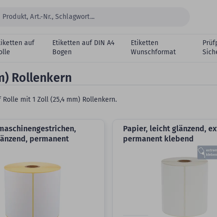
tiketten auf
Etiketten auf DIN A4
Etiketten
Prüf
olle
Bogen
Wunschformat
Sich
mm) Rollenkern
olle mit 1 Zoll (25,4 mm) Rollenkern.
 maschinengestrichen,
Papier, leicht glänzend, e
glänzend, permanent
permanent klebend
d