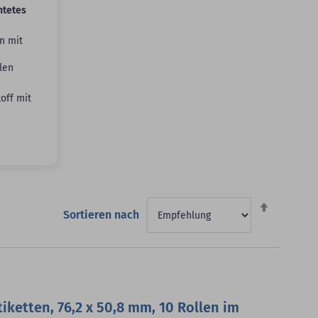
htetes
n mit
len
off mit
Absteigen
Sortieren nach
sortieren
iketten, 76,2 x 50,8 mm, 10 Rollen im