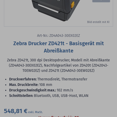
Bild erstellt mit KI
Art-Nr.: ZD4A043-30EX02EZ
Zebra Drucker ZD421t - Basisgerät mit
Abreißkante
Zebra ZD421t, 300 dpi Desktopdrucker, Modell mit Abreißkante
(ZD4A043-30EX02EZ), Nachfolgeartikel von ZD420t (ZD42043-
T0EW02EZ) und ZD421t (ZD4A043-30EW02EZ)
Druckverfahren:
Thermodirekt, Thermotransfer
max. Druckbreite:
108 mm
Druckgeschwindigkeit max.:
102 mm/s
Schnittstellen:
Bluetooth, USB, USB-Host, WLAN
548,81 €