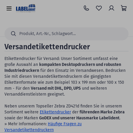
Zum
Hauptinhalt
Alle
springen
Kategorien
Suchen...
Versandetikettendrucker
Etikettendrucker für Versand: Unser Sortiment umfasst eine
große Auswahl an
kompakten Desktopdruckern und robusten
Industriedruckern
für den Einsatz im Versandwesen. Bedrucken
Sie mit diesen Versandetikettendruckern die gängigsten
Etikettenformate wie zum Beispiel 103 x 199 mm oder 100 x 150
mm - Für den
Versand mit DHL, DPD, UPS
und weiteren
Versanddienstleistern geeignet.
Neben unserem Topseller Zebra ZD421d finden Sie in unserem
Sortiment weitere
Etikettendrucker
der
führenden Marke Zebra
sowie der Marken
GoDEX und unserer Hausmarke Labelident
.
» Mehr Informationen:
Häufige Fragen zu
Versandetikettendruckern