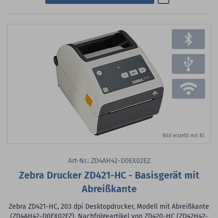
Bild erstellt mit KI
Art-Nr.: ZD4AH42-D0EX02EZ
Zebra Drucker ZD421-HC - Basisgerät mit
Abreißkante
Zebra ZD421-HC, 203 dpi Desktopdrucker, Modell mit Abreißkante
(ZD4AH42-D0EX02EZ), Nachfolgeartikel von ZD420-HC (ZD42H42-