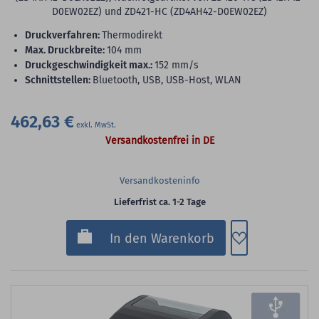
D0EW02EZ) und ZD421-HC (ZD4AH42-D0EW02EZ)
Druckverfahren:
Thermodirekt
max. Druckbreite:
104 mm
Druckgeschwindigkeit max.:
152 mm/s
Schnittstellen:
Bluetooth, USB, USB-Host, WLAN
462,63 €
Versandkostenfrei in DE
Versandkosteninfo
Lieferfrist ca. 1-2 Tage
Zum Merkzette
In den Warenkorb