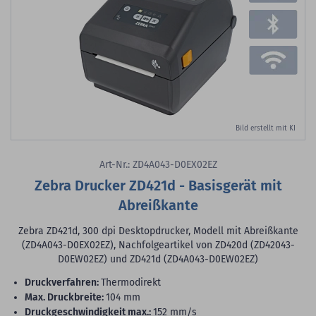
Bild erstellt mit KI
Art-Nr.: ZD4A043-D0EX02EZ
Zebra Drucker ZD421d - Basisgerät mit
Abreißkante
Zebra ZD421d, 300 dpi Desktopdrucker, Modell mit Abreißkante
(ZD4A043-D0EX02EZ), Nachfolgeartikel von ZD420d (ZD42043-
D0EW02EZ) und ZD421d (ZD4A043-D0EW02EZ)
Druckverfahren:
Thermodirekt
max. Druckbreite:
104 mm
Druckgeschwindigkeit max.:
152 mm/s