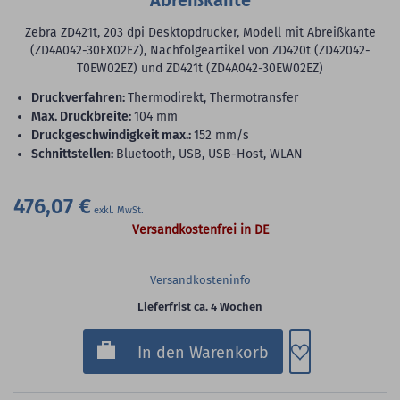
Abreißkante
Zebra ZD421t, 203 dpi Desktopdrucker, Modell mit Abreißkante
(ZD4A042-30EX02EZ), Nachfolgeartikel von ZD420t (ZD42042-
T0EW02EZ) und ZD421t (ZD4A042-30EW02EZ)
Druckverfahren:
Thermodirekt, Thermotransfer
max. Druckbreite:
104 mm
Druckgeschwindigkeit max.:
152 mm/s
Schnittstellen:
Bluetooth, USB, USB-Host, WLAN
476,07 €
Versandkostenfrei in DE
Versandkosteninfo
Lieferfrist ca. 4 Wochen
Zum Merkzette
In den Warenkorb