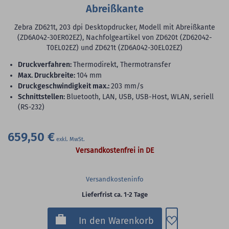
Abreißkante
Zebra ZD621t, 203 dpi Desktopdrucker, Modell mit Abreißkante
(ZD6A042-30ER02EZ), Nachfolgeartikel von ZD620t (ZD62042-
T0EL02EZ) und ZD621t (ZD6A042-30EL02EZ)
Druckverfahren:
Thermodirekt, Thermotransfer
max. Druckbreite:
104 mm
Druckgeschwindigkeit max.:
203 mm/s
Schnittstellen:
Bluetooth, LAN, USB, USB-Host, WLAN, seriell
(RS-232)
659,50 €
Versandkostenfrei in DE
Versandkosteninfo
Lieferfrist ca. 1-2 Tage
Zum Merkzette
In den Warenkorb