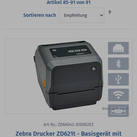
Artikel
85
-
91
von
91
Absteigend
Sortieren nach
sortieren
Bild erstellt mit KI
Art-Nr.: ZD6A042-30ER02EZ
Zebra Drucker ZD621t - Basisgerät mit