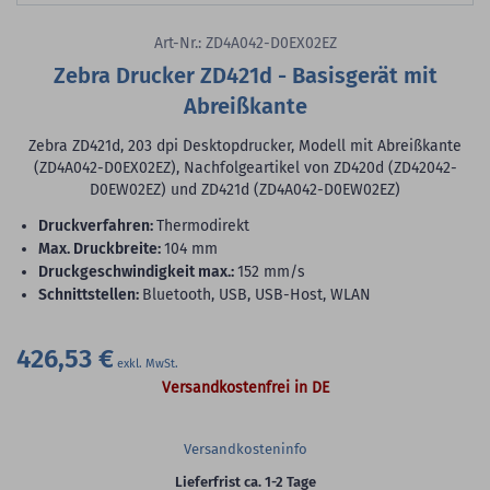
Art-Nr.: ZD4A042-D0EX02EZ
Zebra Drucker ZD421d - Basisgerät mit
Abreißkante
Zebra ZD421d, 203 dpi Desktopdrucker, Modell mit Abreißkante
(ZD4A042-D0EX02EZ), Nachfolgeartikel von ZD420d (ZD42042-
D0EW02EZ) und ZD421d (ZD4A042-D0EW02EZ)
Druckverfahren:
Thermodirekt
max. Druckbreite:
104 mm
Druckgeschwindigkeit max.:
152 mm/s
Schnittstellen:
Bluetooth, USB, USB-Host, WLAN
426,53 €
Versandkostenfrei in DE
Versandkosteninfo
Lieferfrist ca. 1-2 Tage