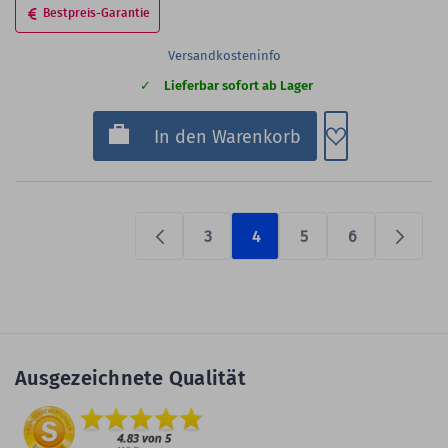
Bestpreis-Garantie
Versandkosteninfo
Lieferbar sofort ab Lager
Zum Merkzette
In den Warenkorb
3
4
5
6
Previous
Prüfen
Ausgezeichnete Qualität