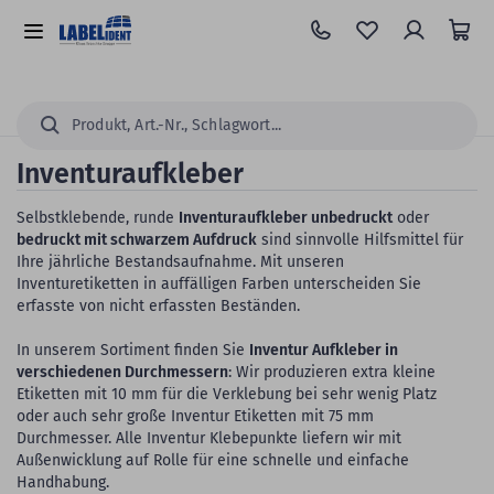
Zum
Hauptinhalt
Alle
springen
Kategorien
Suchen...
Inventuraufkleber
Selbstklebende, runde
Inventuraufkleber unbedruckt
oder
bedruckt mit schwarzem Aufdruck
sind sinnvolle Hilfsmittel für
Ihre jährliche Bestandsaufnahme. Mit unseren
Inventuretiketten in auffälligen Farben unterscheiden Sie
erfasste von nicht erfassten Beständen.
In unserem Sortiment finden Sie
Inventur Aufkleber in
verschiedenen Durchmessern
: Wir produzieren extra kleine
Etiketten mit 10 mm für die Verklebung bei sehr wenig Platz
oder auch sehr große Inventur Etiketten mit 75 mm
Durchmesser. Alle Inventur Klebepunkte liefern wir mit
Außenwicklung auf Rolle für eine schnelle und einfache
Handhabung.