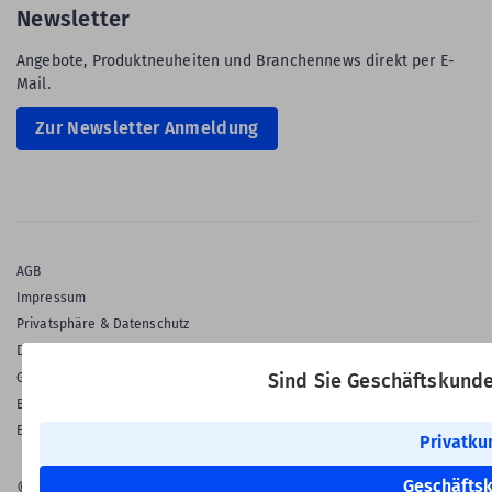
Newsletter
Angebote, Produktneuheiten und Branchennews direkt per E-
Mail.
Zur Newsletter Anmeldung
AGB
Impressum
Privatsphäre & Datenschutz
Datenschutz-Einstellungen
Gewährleistung
Sind Sie Geschäftskund
Barrierefreiheitserklärung
English Language
Privatku
Geschäfts
© 2026 Labelident GmbH