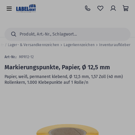
Zum
Hauptinhalt
Alle
springen
Kategorien
Suchen...
kt- / Lager- & Versandkennzeichen
Lagerkennzeichen
Inventuraufkleber
Art-Nr.:
MPR12-12
Markierungspunkte, Papier, Ø 12,5 mm
Papier, weiß, permanent klebend, Ø 12,5 mm, 1,57 Zoll (40 mm)
Rollenkern, 1.000 Klebepunkte auf 1 Rolle/n
Zum
Skip
Ende
to
der
the
Bildergalerie
beginning
springen
of
the
images
gallery