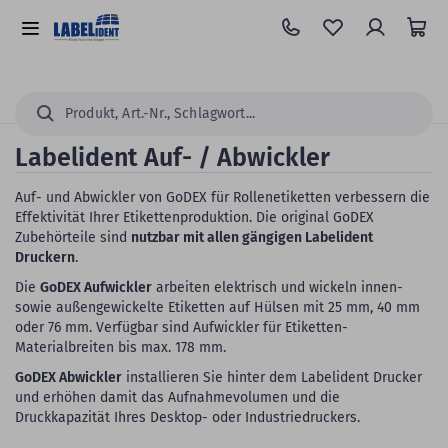
Zum
Hauptinhalt
Alle
springen
Kategorien
Suchen...
Labelident Auf- / Abwickler
Auf- und Abwickler von GoDEX für Rollenetiketten verbessern die
Effektivität Ihrer Etikettenproduktion. Die original GoDEX
Zubehörteile sind
nutzbar mit allen gängigen Labelident
Druckern
.
Die
GoDEX Aufwickler
arbeiten elektrisch und wickeln innen-
sowie außengewickelte Etiketten auf Hülsen mit 25 mm, 40 mm
oder 76 mm. Verfügbar sind Aufwickler für Etiketten-
Materialbreiten bis max. 178 mm.
GoDEX Abwickler
installieren Sie hinter dem Labelident Drucker
und erhöhen damit das Aufnahmevolumen und die
Druckkapazität Ihres Desktop- oder Industriedruckers.