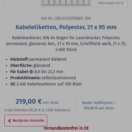
Bild erstellt mit KI
Art-Nr.: KBL021X095WE-100
Kabeletiketten, Polyester, 21 x 95 mm
Kabelmarkierer, DIN A4 Bogen für Laserdrucker, Polyester,
permanent, glänzend, bes., 21 x 95 mm, Schriftfeld: weiß, 21 x 25,
2.400 Stück
Klebstoff:
permanent klebend
Oberfläche:
glänzend
für Kabel-Ø:
8,0 bis 22,3 mm
Produkthinweis:
selbstlaminierend
VE:
2.400 Kabelmarkierer auf 100 Blatt
219,00 €
Bester Staffelpreis
109,00 €
2.400
Etiketten
(91,25 €
je 1.000 Etiketten)
Bestpreis-Garantie
Versandkostenfrei in DE