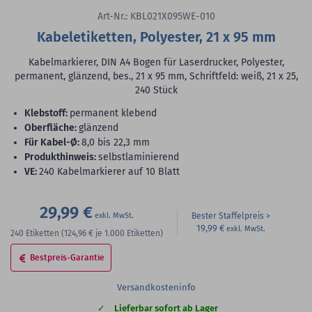
Art-Nr.: KBL021X095WE-010
Kabeletiketten, Polyester, 21 x 95 mm
Kabelmarkierer, DIN A4 Bogen für Laserdrucker, Polyester,
permanent, glänzend, bes., 21 x 95 mm, Schriftfeld: weiß, 21 x 25,
240 Stück
Klebstoff:
permanent klebend
Oberfläche:
glänzend
für Kabel-Ø:
8,0 bis 22,3 mm
Produkthinweis:
selbstlaminierend
VE:
240 Kabelmarkierer auf 10 Blatt
29,99 €
Bester Staffelpreis
19,99 €
240
Etiketten
(124,96 €
je 1.000 Etiketten)
Bestpreis-Garantie
Versandkosteninfo
Lieferbar sofort ab Lager