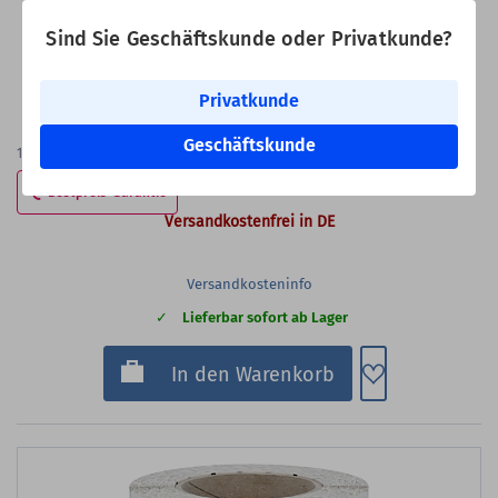
für Kabel-Ø:
1,9 bis 5,3 mm
Produkthinweis:
selbstlaminierend
Sind Sie Geschäftskunde oder Privatkunde?
VE:
16.000 Kabelmarkierer auf 100 Blatt
Privatkunde
219,00 €
Bester Staffelpreis
Geschäftskunde
109,00 €
16.000
Etiketten
(13,69 €
je 1.000 Etiketten)
Bestpreis-Garantie
Versandkostenfrei in DE
Versandkosteninfo
Lieferbar sofort ab Lager
Zum Merkzette
In den Warenkorb