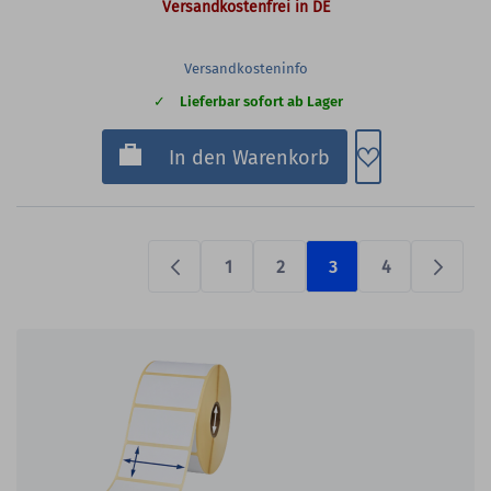
Versandkostenfrei in DE
Versandkosteninfo
Lieferbar sofort ab Lager
Zum Merkzette
In den Warenkorb
1
2
3
4
Previous
Prüfen