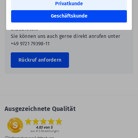
Privatkunde
Unsere Produktexperten rufen Sie gerne zurück,
um Ihnen Blanko-Etiketten in dem von Ihnen
Geschäftskunde
gewünschten Format aus unserer Produktion
anzubieten.
Sie können uns auch gerne direkt anrufen unter
+49 9721 79398-11
Rückruf anfordern
Ausgezeichnete Qualität