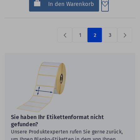
Zum Merkzette
In den Warenkorb
1
2
3
Previous
Prüfen
Sie haben Ihr Etikettenformat nicht
gefunden?
Unsere Produktexperten rufen Sie gerne zurück,
um Ihnen Blanko-Etiketten in dem von Ihnen