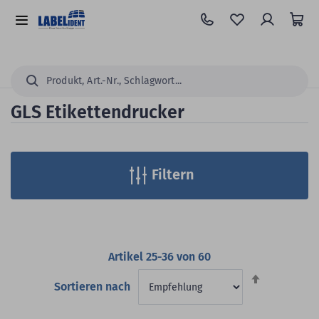
Zum
Hauptinhalt
Alle
springen
Kategorien
Suchen...
GLS Etikettendrucker
Filtern
Artikel
25
-
36
von
60
Absteigend
Sortieren nach
sortieren