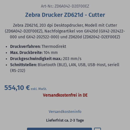
Art-Nr.: ZD6A042-D2EF00EZ
Zebra Drucker ZD621d - Cutter
Zebra ZD621d, 203 dpi Desktopdrucker, Modell mit Cutter
(ZD6A042-D2EF00EZ), Nachfolgeartikel von GX420d (GX42-202422-
000 und GX42-202522-000) und ZD620d (ZD62042-D2EF00EZ)
Druckverfahren:
Thermodirekt
max. Druckbreite:
104 mm
Druckgeschwindigkeit max.:
203 mm/s
Schnittstellen:
Bluetooth (BLE), LAN, USB, USB-Host, seriell
(RS-232)
554,10 €
Versandkostenfrei in DE
Versandkosteninfo
Lieferfrist ca. 2-3 Tage