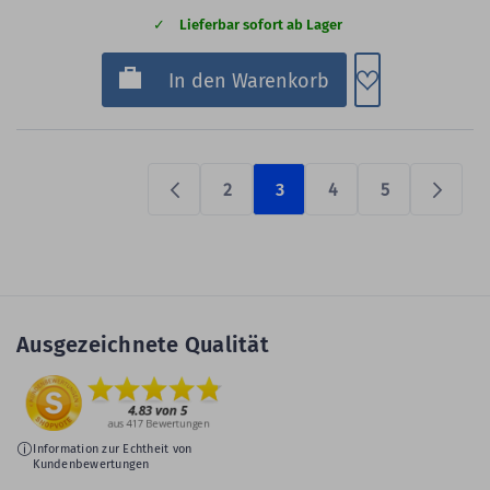
Lieferbar sofort ab Lager
Zum Merkzette
In den Warenkorb
2
3
4
5
Previous
Prüfen
Ausgezeichnete Qualität
Information zur Echtheit von
Kundenbewertungen