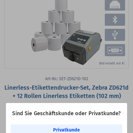
Bild erstellt mit KI
Art-Nr.: SET-ZD621D-102
Linerless-Etikettendrucker-Set, Zebra ZD621d
+ 12 Rollen Linerless Etiketten (102 mm)
Zebra ZD621d Etikettendrucker-Set, 203 dpi, Modell mit Cutter,
1200 lfm x 102 mm
Sind Sie Geschäftskunde oder Privatkunde?
Druckverfahren:
Thermodirekt
max. Druckbreite:
104 mm
Privatkunde