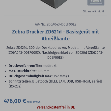
Bild erstellt mit KI
Art-Nr.: ZD6A043-D0EF00EZ
Zebra Drucker ZD621d - Basisgerät mit
Abreißkante
Zebra ZD621d, 300 dpi Desktopdrucker, Modell mit Abreißkante
(ZD6A043-D0EF00EZ), Nachfolgeartikel von ZD620d (ZD62043-
D0EF00EZ)
Druckverfahren:
Thermodirekt
max. Druckbreite:
108 mm
Druckgeschwindigkeit max.:
152 mm/s
Schnittstellen:
Bluetooth (BLE), LAN, USB, USB-Host, seriell
(RS-232)
476,00 €
Versandkostenfrei in DE