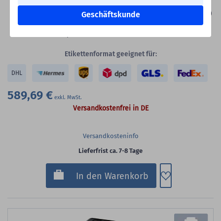
Druckgeschwindigkeit max.:
203 mm/s
Schnittstellen:
Bluetooth, LAN, USB, USB-Host, seriell (RS-232)
Geschäftskunde
Verbrauchsmaterial:
1200 lfm Thermodirektetiketten auf 12
Rollen (100 lfm pro Rolle)
Etikettenformat geeignet für:
DHL
589,69 €
Versandkostenfrei in DE
Versandkosteninfo
Lieferfrist ca. 7-8 Tage
Zum Merkzette
In den Warenkorb