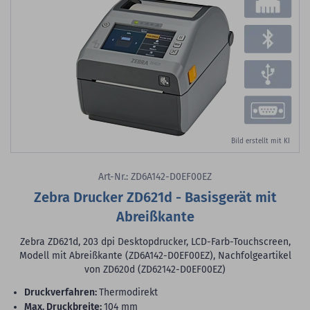
Bild erstellt mit KI
Art-Nr.: ZD6A142-D0EF00EZ
Zebra Drucker ZD621d - Basisgerät mit
Abreißkante
Zebra ZD621d, 203 dpi Desktopdrucker, LCD-Farb-Touchscreen,
Modell mit Abreißkante (ZD6A142-D0EF00EZ), Nachfolgeartikel
von ZD620d (ZD62142-D0EF00EZ)
Druckverfahren:
Thermodirekt
max. Druckbreite:
104 mm