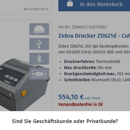
In den Warenkorb
Bild erstellt mit KI
Art-Nr.: ZD6A042-D2EF00EZ
Zebra Drucker ZD621d - Cut
Zebra ZD621d, 203 dpi Desktopdrucker,
von GX420d (GX42-202422-000 und GX4
Druckverfahren:
Thermodirekt
max. Druckbreite:
104 mm
Druckgeschwindigkeit max.:
203 m
Schnittstellen:
Bluetooth (BLE), LAN
554,10 €
Versandkostenfrei in DE
Versandkosteninfo
Sind Sie Geschäftskunde oder Privatkunde?
Lieferfrist ca. 1-2 Tage