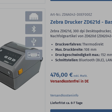
Art-Nr.: ZD6A043-D0EF00EZ
Zebra Drucker ZD621d - Ba
Zebra ZD621d, 300 dpi Desktopdrucker,
Nachfolgeartikel von ZD620d (ZD6204
Druckverfahren:
Thermodirekt
max. Druckbreite:
108 mm
Druckgeschwindigkeit max.:
152 m
Schnittstellen:
Bluetooth (BLE), LAN
476,00 €
Versandkostenfrei in DE
Versandkosteninfo
Lieferfrist ca. 6-7 Tage