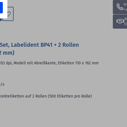
W
+4
W
Zum
E
Merkzettel
hinzufügen
et, Labelident BP41 + 2 Rollen
62 mm)
203 dpi, Modell mit Abreißkante, Etiketten 110 x 162 mm
m/s
ektetiketten auf 2 Rollen (500 Etiketten pro Rolle)