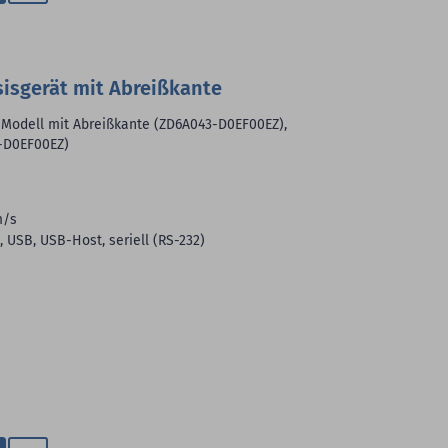
Zum
Merkzettel
hinzufügen
sisgerät mit Abreißkante
 Modell mit Abreißkante (ZD6A043-D0EF00EZ),
3-D0EF00EZ)
m/s
, USB, USB-Host, seriell (RS-232)