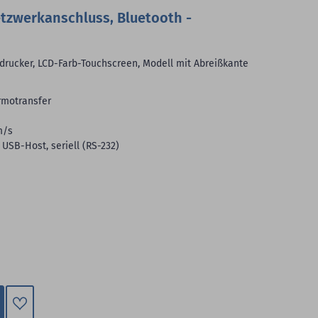
etzwerkanschluss, Bluetooth -
endrucker, LCD-Farb-Touchscreen, Modell mit Abreißkante
rmotransfer
m/s
 USB-Host, seriell (RS-232)