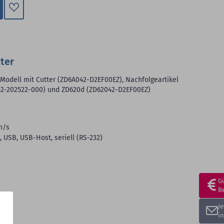
Zum
Merkzettel
hinzufügen
ter
 Modell mit Cutter (ZD6A042-D2EF00EZ), Nachfolgeartikel
2-202522-000) und ZD620d (ZD62042-D2EF00EZ)
m/s
, USB, USB-Host, seriell (RS-232)
G
B
J
i