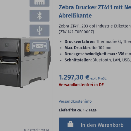
Zebra Drucker ZT411 mit N
Abreißkante
Zebra ZT411, 203 dpi Industrie Etikett
(ZT41142-T0E0000Z)
Druckverfahren:
Thermodirekt, The
max. Druckbreite:
104 mm
Druckgeschwindigkeit max.:
356 m
Schnittstellen:
Bluetooth, LAN, USB,
1.297,30 €
Versandkostenfrei in DE
Versandkosteninfo
Lieferfrist ca. 1-2 Tage
In den Warenkorb
Bild erstellt mit KI