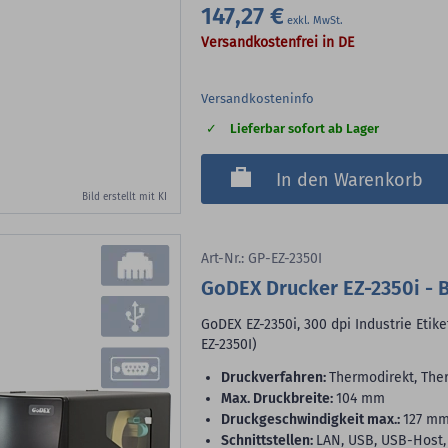
147,27 €
Versandkostenfrei in DE
Versandkosteninfo
Lieferbar sofort ab Lager
In den Warenkorb
Bild erstellt mit KI
Art-Nr.: GP-EZ-2350I
GoDEX Drucker EZ-2350i - 
GoDEX EZ-2350i, 300 dpi Industrie Etik
EZ-2350I)
Druckverfahren:
Thermodirekt, The
max. Druckbreite:
104 mm
Druckgeschwindigkeit max.:
127 m
Schnittstellen:
LAN, USB, USB-Host, 