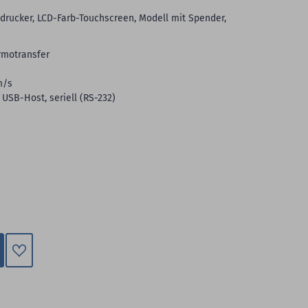
endrucker, LCD-Farb-Touchscreen, Modell mit Spender,
rmotransfer
m/s
 USB-Host, seriell (RS-232)
Zum
Merkzettel
hinzufügen