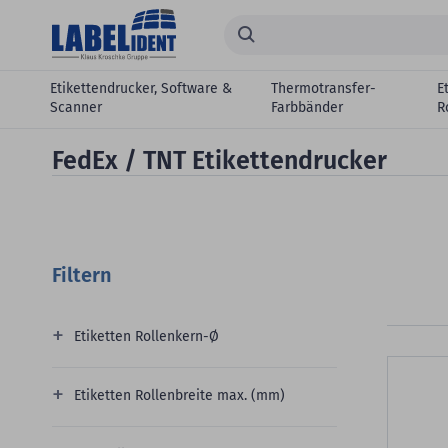
Zum Hauptinhalt springen
Suchen...
Etikettendrucker, Software &
Thermotransfer-
E
Scanner
Farbbänder
R
FedEx / TNT Etikettendrucker
Filtern
Etiketten Rollenkern-Ø
Etiketten Rollenbreite max. (mm)