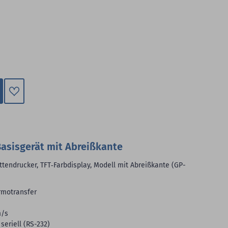
Zum
Merkzettel
hinzufügen
Basisgerät mit Abreißkante
ettendrucker, TFT‑Farbdisplay, Modell mit Abreißkante (GP-
rmotransfer
m/s
seriell (RS-232)