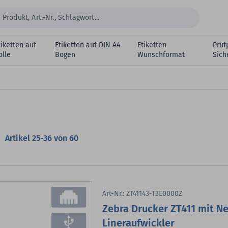
tiketten auf
Etiketten auf DIN A4
Etiketten
Prüf
olle
Bogen
Wunschformat
Sich
Artikel
25
-
36
von
60
Art-Nr.: ZT41143-T3E0000Z
Zebra Drucker ZT411 mit N
Lineraufwickler