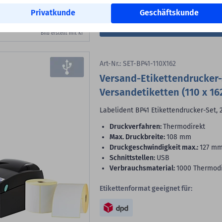
Privatkunde
Geschäftskunde
In den Warenkorb
Bild erstellt mit KI
Art-Nr.: SET-BP41-110X162
Versand-Etikettendrucker-S
Versandetiketten (110 x 1
Labelident BP41 Etikettendrucker-Set, 
Druckverfahren:
Thermodirekt
max. Druckbreite:
108 mm
Druckgeschwindigkeit max.:
127 m
Schnittstellen:
USB
Verbrauchsmaterial:
1000 Thermodir
Etikettenformat geeignet für: