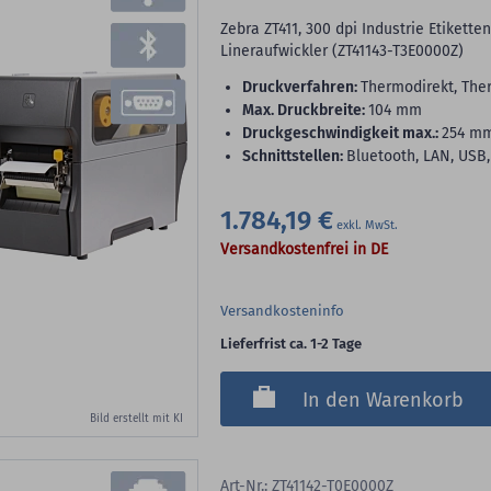
Zebra ZT411, 300 dpi Industrie Etikett
Lineraufwickler (ZT41143-T3E0000Z)
Druckverfahren:
Thermodirekt, The
max. Druckbreite:
104 mm
Druckgeschwindigkeit max.:
254 m
Schnittstellen:
Bluetooth, LAN, USB,
1.784,19 €
Versandkostenfrei in DE
Versandkosteninfo
Lieferfrist ca. 1-2 Tage
In den Warenkorb
Bild erstellt mit KI
Art-Nr.: ZT41142-T0E0000Z