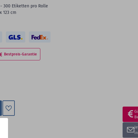
- 300 Etiketten pro Rolle
 x 123 cm
Bestpreis-Garantie
G
Zum
B
Merkzettel
J
hinzufügen
i