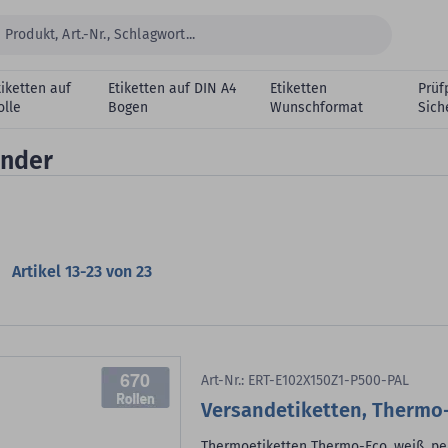
tiketten auf
Etiketten auf DIN A4
Etiketten
Prüf
olle
Bogen
Wunschformat
Sich
ender
Artikel
13
-
23
von
23
670
Art-Nr.: ERT-E102X150Z1-P500-PAL
Versandetiketten, Thermo-
Thermoetiketten Thermo-Eco, weiß, per