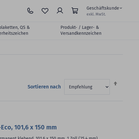
Geschäftskunde
exkl. MwSt.
plaketten, QS &
Produkt- / Lager- &
erheitszeichen
Versandkennzeichen
Absteigen
Sortieren nach
sortieren
Eco, 101,6 x 150 mm
manent klebend, 101,6 x 150 mm, 1 Zoll (25,4 mm)