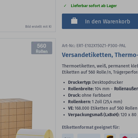
Lieferbar sofort ab Lager
In den Warenkorb
Bild erstellt mit KI
560
Art-Nr.: ERT-E102X150Z1-P300-PAL
Versandetiketten, Thermo
Thermoetiketten, weiß, permanent klebe
Etiketten auf 560 Rolle/n, Trägerperfor
Druckertyp:
Desktopdrucker
Rollenbreite:
104 mm -
Rollenaußen
Druck:
ohne Farbband
Rollenkern:
1 Zoll (25,4 mm)
VE:
168.000 Etiketten auf 560 Rollen
Verpackungsmaß (LxBxH):
120 x 80
Etikettenformat geeignet für: