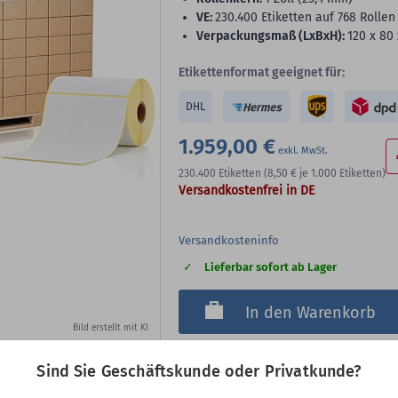
VE:
230.400 Etiketten auf 768 Rollen 
Verpackungsmaß (LxBxH):
120 x 80
Etikettenformat geeignet für:
DHL
1.959,00 €
230.400
Etiketten
(8,50 €
je 1.000 Etiketten)
Versandkostenfrei in DE
Versandkosteninfo
Lieferbar sofort ab Lager
In den Warenkorb
Bild erstellt mit KI
Sind Sie Geschäftskunde oder Privatkunde?
Art-Nr.: ERT-E105X148Z40-PAL