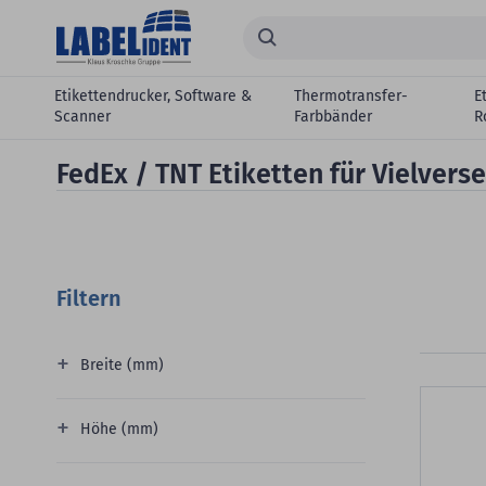
Zum Hauptinhalt springen
Suchen...
Etikettendrucker, Software &
Thermotransfer-
E
Scanner
Farbbänder
R
FedEx / TNT Etiketten für Vielvers
Filtern
Breite (mm)
Höhe (mm)