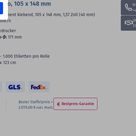
Eco, 105 x 148 mm
W
+4
manent klebend, 105 x 148 mm, 1,57 Zoll (40 mm)
W
olle/n
E
edrucker
n-Ø:
171 mm
- 1.000 Etiketten pro Rolle
 x 123 cm
Bester Staffelpreis
Bestpreis-Garantie
2.019,00 €