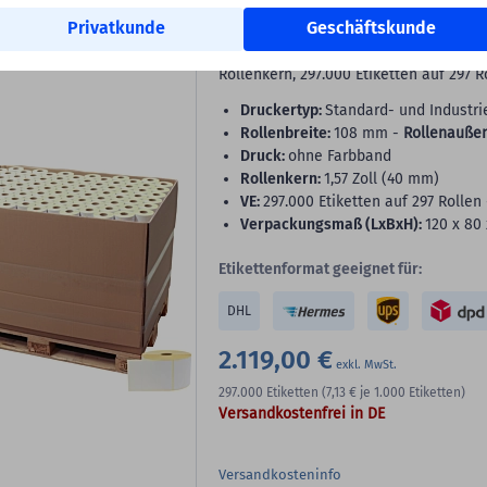
Versandetiketten, Thermo-
Privatkunde
Geschäftskunde
297
Thermoetiketten Thermo-Eco, weiß, per
Rollenkern, 297.000 Etiketten auf 297 R
Druckertyp:
Standard- und Industri
Rollenbreite:
108 mm -
Rollenauße
Druck:
ohne Farbband
Rollenkern:
1,57 Zoll (40 mm)
VE:
297.000 Etiketten auf 297 Rollen 
Verpackungsmaß (LxBxH):
120 x 80
Etikettenformat geeignet für:
DHL
2.119,00 €
297.000
Etiketten
(7,13 €
je 1.000 Etiketten)
Versandkostenfrei in DE
Versandkosteninfo