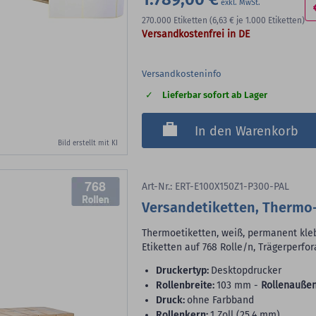
270.000
Etiketten
(6,63 €
je 1.000 Etiketten)
Versandkostenfrei in DE
Versandkosteninfo
Lieferbar sofort ab Lager
In den Warenkorb
Bild erstellt mit KI
768
Art-Nr.: ERT-E100X150Z1-P300-PAL
Versandetiketten, Thermo
Thermoetiketten, weiß, permanent kleb
Etiketten auf 768 Rolle/n, Trägerperfor
Druckertyp:
Desktopdrucker
Rollenbreite:
103 mm -
Rollenaußen
Druck:
ohne Farbband
Rollenkern:
1 Zoll (25,4 mm)