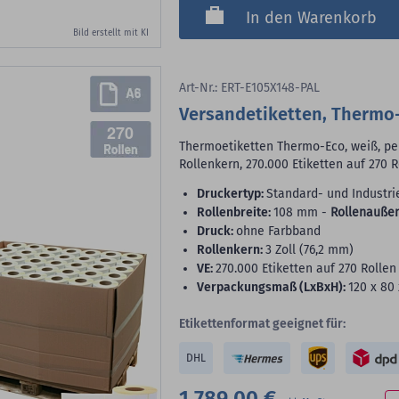
In den Warenkorb
Bild erstellt mit KI
Art-Nr.: ERT-E105X148-PAL
Versandetiketten, Thermo-
270
Thermoetiketten Thermo-Eco, weiß, per
Rollenkern, 270.000 Etiketten auf 270 R
Druckertyp:
Standard- und Industri
Rollenbreite:
108 mm -
Rollenauße
Druck:
ohne Farbband
Rollenkern:
3 Zoll (76,2 mm)
VE:
270.000 Etiketten auf 270 Rollen 
Verpackungsmaß (LxBxH):
120 x 80
Etikettenformat geeignet für:
DHL
1.789,00 €