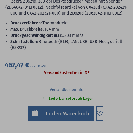
Zebra ZD621d, 203 dpi Desktopdrucker, Modell mit Spender
(ZD6A042-D1EF00EZ), Nachfolgeartikel von GX420d (GX42-202421-
000 und GX42-202521-000) und ZD620d (ZD62042-D1EF00EZ)
Druckverfahren:
Thermodirekt
max. Druckbreite:
104 mm
Druckgeschwindigkeit max.:
203 mm/s
Schnittstellen:
Bluetooth (BLE), LAN, USB, USB-Host, seriell
(RS-232)
467,47 €
Versandkostenfrei in DE
Versandkosteninfo
Lieferbar sofort ab Lager
Zum Merkzette
In den Warenkorb