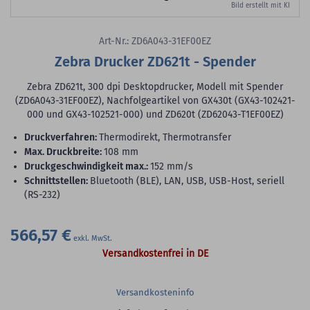
Bild erstellt mit KI
Art-Nr.: ZD6A043-31EF00EZ
Zebra Drucker ZD621t - Spender
Zebra ZD621t, 300 dpi Desktopdrucker, Modell mit Spender
(ZD6A043-31EF00EZ), Nachfolgeartikel von GX430t (GX43-102421-
000 und GX43-102521-000) und ZD620t (ZD62043-T1EF00EZ)
Druckverfahren:
Thermodirekt, Thermotransfer
max. Druckbreite:
108 mm
Druckgeschwindigkeit max.:
152 mm/s
Schnittstellen:
Bluetooth (BLE), LAN, USB, USB-Host, seriell
(RS-232)
566,57 €
Versandkostenfrei in DE
Versandkosteninfo