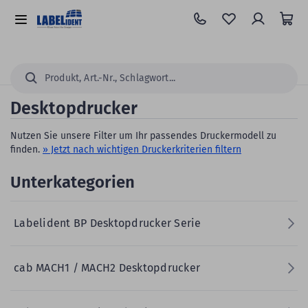
Zum
Hauptinhalt
Alle
springen
Kategorien
Suchen...
Desktopdrucker
Nutzen Sie unsere Filter um Ihr passendes Druckermodell zu
finden.
» Jetzt nach wichtigen Druckerkriterien filtern
Unterkategorien
Labelident BP Desktopdrucker Serie
cab MACH1 / MACH2 Desktopdrucker