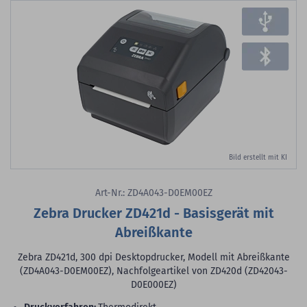
Bild erstellt mit KI
Art-Nr.: ZD4A043-D0EM00EZ
Zebra Drucker ZD421d - Basisgerät mit
Abreißkante
Zebra ZD421d, 300 dpi Desktopdrucker, Modell mit Abreißkante
(ZD4A043-D0EM00EZ), Nachfolgeartikel von ZD420d (ZD42043-
D0E000EZ)