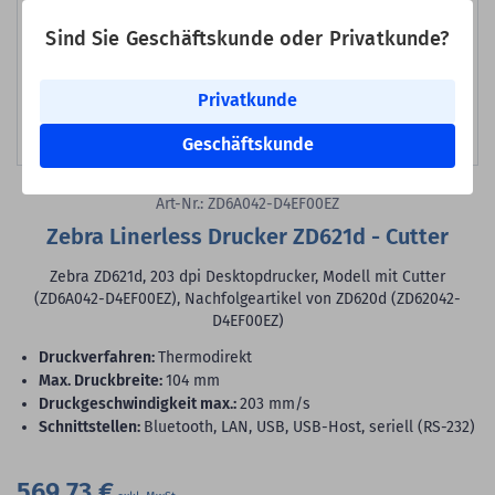
Sind Sie Geschäftskunde oder Privatkunde?
Privatkunde
Geschäftskunde
Bild erstellt mit KI
Art-Nr.: ZD6A042-D4EF00EZ
Zebra Linerless Drucker ZD621d - Cutter
Zebra ZD621d, 203 dpi Desktopdrucker, Modell mit Cutter
(ZD6A042-D4EF00EZ), Nachfolgeartikel von ZD620d (ZD62042-
D4EF00EZ)
Druckverfahren:
Thermodirekt
max. Druckbreite:
104 mm
Druckgeschwindigkeit max.:
203 mm/s
Schnittstellen:
Bluetooth, LAN, USB, USB-Host, seriell (RS-232)
569,73 €