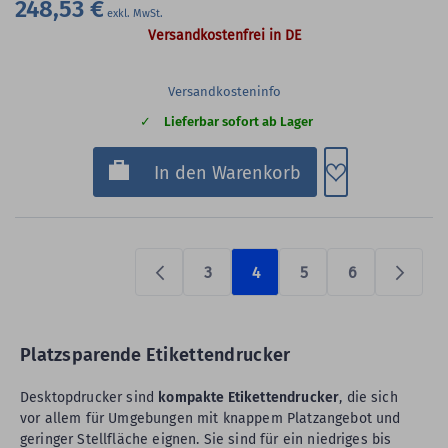
248,53 €
Versandkostenfrei in DE
Versandkosteninfo
Lieferbar sofort ab Lager
Zum Merkzette
In den Warenkorb
3
4
5
6
Previous
Prüfen
Platzsparende Etikettendrucker
Desktopdrucker sind
kompakte Etikettendrucker
, die sich
vor allem für Umgebungen mit knappem Platzangebot und
geringer Stellfläche eignen. Sie sind für ein niedriges bis