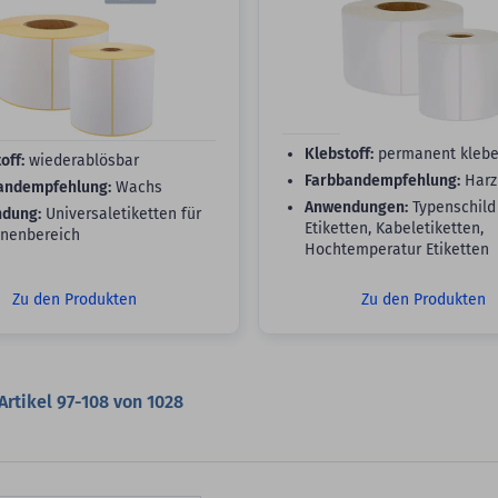
Klebstoff:
permanent kleb
off:
wiederablösbar
Farbbandempfehlung:
Harz
andempfehlung:
Wachs
Anwendungen:
Typenschild
dung:
Universaletiketten für
Etiketten, Kabeletiketten,
nnenbereich
Hochtemperatur Etiketten
Zu den Produkten
Zu den Produkten
Artikel
97
-
108
von
1028