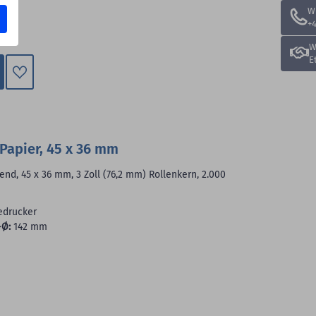
W
+4
W
E
Zum
Merkzettel
hinzufügen
Papier, 45 x 36 mm
end, 45 x 36 mm, 3 Zoll (76,2 mm) Rollenkern, 2.000
edrucker
-Ø:
142 mm