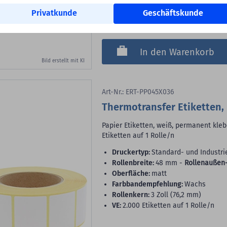
Versandkosteninfo
Privatkunde
Geschäftskunde
Lieferbar sofort ab Lager
In den Warenkorb
Bild erstellt mit KI
Art-Nr.: ERT-PP045X036
Thermotransfer Etiketten, 
Papier Etiketten, weiß, permanent kleb
Etiketten auf 1 Rolle/n
Druckertyp:
Standard- und Industri
Rollenbreite:
48 mm -
Rollenaußen
Oberfläche:
matt
Farbbandempfehlung:
Wachs
Rollenkern:
3 Zoll (76,2 mm)
VE:
2.000 Etiketten auf 1 Rolle/n