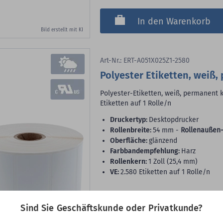
In den Warenkorb
Bild erstellt mit KI
Art-Nr.: ERT-A051X025Z1-2580
Polyester Etiketten, weiß,
Polyester-Etiketten, weiß, permanent k
Etiketten auf 1 Rolle/n
Druckertyp:
Desktopdrucker
Rollenbreite:
54 mm -
Rollenaußen-
Oberfläche:
glänzend
Farbbandempfehlung:
Harz
Rollenkern:
1 Zoll (25,4 mm)
VE:
2.580 Etiketten auf 1 Rolle/n
34,99 €
Sind Sie Geschäftskunde oder Privatkunde?
2.580
Etiketten
(13,56 €
je 1.000 Etiketten)