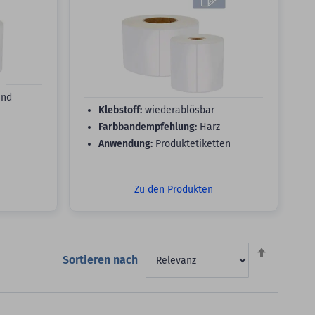
end
Klebstoff:
wiederablösbar
Farbbandempfehlung:
Harz
Anwendung:
Produktetiketten
Zu den Produkten
Absteigen
Sortieren nach
sortieren