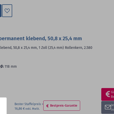
Zum
Merkzettel
hinzufügen
 permanent klebend, 50,8 x 25,4 mm
lebend, 50,8 x 25,4 mm, 1 Zoll (25,4 mm) Rollenkern, 2.580
Ø:
118 mm
G
B
Bester Staffelpreis
J
Bestpreis-Garantie
16,86 €
i