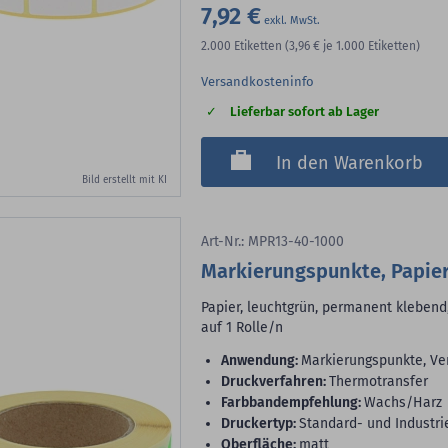
7,92 €
2.000
Etiketten
(3,96 €
je 1.000 Etiketten)
Versandkosteninfo
Lieferbar sofort ab Lager
In den Warenkorb
Bild erstellt mit KI
Art-Nr.: MPR13-40-1000
Markierungspunkte, Papie
Papier, leuchtgrün, permanent klebend
auf 1 Rolle/n
Anwendung:
Markierungspunkte, Ve
Druckverfahren:
Thermotransfer
Farbbandempfehlung:
Wachs/Harz
Druckertyp:
Standard- und Industri
Oberfläche:
matt