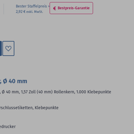
Bester Staffelpreis
Bestpreis-Garantie
2,92 €
Zum
Merkzettel
hinzufügen
r, Ø 40 mm
, Ø 40 mm, 1,57 Zoll (40 mm) Rollenkern, 1.000 Klebepunkte
rschlussetiketten, Klebepunkte
edrucker