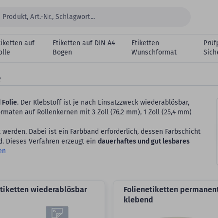
tiketten auf
Etiketten auf DIN A4
Etiketten
Prüf
olle
Bogen
Wunschformat
Sich
e
 Folie
. Der Klebstoff ist je nach Einsatzzweck wiederablösbar,
maten auf Rollenkernen mit 3 Zoll (76,2 mm), 1 Zoll (25,4 mm)
werden. Dabei ist ein Farbband erforderlich, dessen Farbschicht
d. Dieses Verfahren erzeugt ein
dauerhaftes und gut lesbares
en
Etiketten wiederablösbar
Folienetiketten permanen
klebend