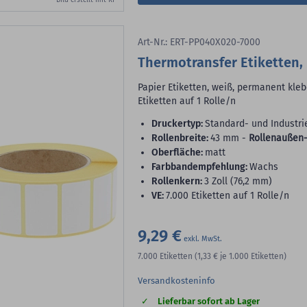
Bild erstellt mit KI
Art-Nr.: ERT-PP040X020-7000
Thermotransfer Etiketten, 
Papier Etiketten, weiß, permanent kleb
Etiketten auf 1 Rolle/n
Druckertyp:
Standard- und Industri
Rollenbreite:
43 mm -
Rollenaußen-
Oberfläche:
matt
Farbbandempfehlung:
Wachs
Rollenkern:
3 Zoll (76,2 mm)
VE:
7.000 Etiketten auf 1 Rolle/n
9,29 €
7.000
Etiketten
(1,33 €
je 1.000 Etiketten)
Versandkosteninfo
Lieferbar sofort ab Lager