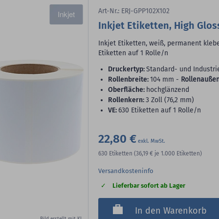
Art-Nr.: ERJ-GPP102X102
Inkjet
Inkjet Etiketten, High Glos
Inkjet Etiketten, weiß, permanent klebe
Etiketten auf 1 Rolle/n
Druckertyp:
Standard- und Industri
Rollenbreite:
104 mm -
Rollenaußen
Oberfläche:
hochglänzend
Rollenkern:
3 Zoll (76,2 mm)
VE:
630 Etiketten auf 1 Rolle/n
22,80 €
630
Etiketten
(36,19 €
je 1.000 Etiketten)
Versandkosteninfo
Lieferbar sofort ab Lager
In den Warenkorb