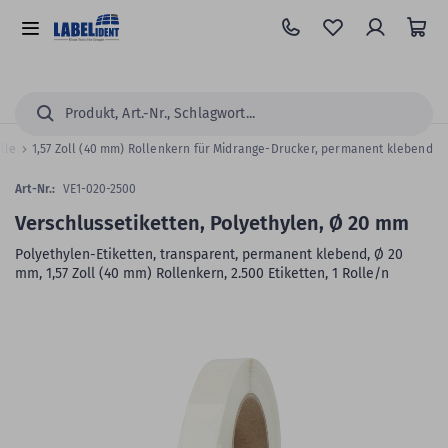
Zum
Hauptinhalt
Alle
springen
Kategorien
Suchen...
olle
1,57 Zoll (40 mm) Rollenkern für Midrange-Drucker, permanent klebend
Art-Nr.:
VE1-020-2500
Verschlussetiketten, Polyethylen, Ø 20 mm
Polyethylen-Etiketten, transparent, permanent klebend, Ø 20
mm, 1,57 Zoll (40 mm) Rollenkern, 2.500 Etiketten, 1 Rolle/n
Zum
Skip
Ende
to
der
the
Bildergalerie
beginning
springen
of
the
images
gallery