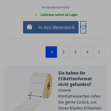
Versandkosteninfo
Lieferbar sofort ab Lager
Zum Merkzette
In den Warenkorb
1
2
3
4
Prüfen
Sie haben Ihr
Etikettenformat
nicht gefunden?
Unsere
Produktexperten rufen
Sie gerne zurück, um
Ihnen Blanko-Etiketten