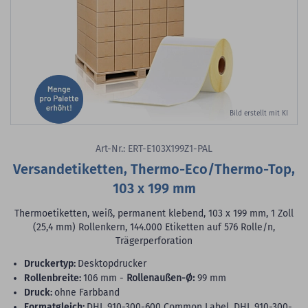
Bild erstellt mit KI
Art-Nr.: ERT-E103X199Z1-PAL
Versandetiketten, Thermo-Eco/Thermo-Top,
103 x 199 mm
Thermoetiketten, weiß, permanent klebend, 103 x 199 mm, 1 Zoll
(25,4 mm) Rollenkern, 144.000 Etiketten auf 576 Rolle/n,
Trägerperforation
Druckertyp:
Desktopdrucker
Rollenbreite:
106 mm -
Rollenaußen-Ø:
99 mm
Druck:
ohne Farbband
Formatgleich:
DHL 910-300-600 Common Label, DHL 910-300-