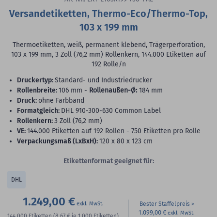
Versandetiketten, Thermo-Eco/Thermo-Top,
103 x 199 mm
Thermoetiketten, weiß, permanent klebend, Trägerperforation,
103 x 199 mm, 3 Zoll (76,2 mm) Rollenkern, 144.000 Etiketten auf
192 Rolle/n
Druckertyp:
Standard- und Industriedrucker
Rollenbreite:
106 mm -
Rollenaußen-Ø:
184 mm
Druck:
ohne Farbband
Formatgleich:
DHL 910-300-630 Common Label
Rollenkern:
3 Zoll (76,2 mm)
VE:
144.000 Etiketten auf 192 Rollen - 750 Etiketten pro Rolle
Verpackungsmaß (LxBxH):
120 x 80 x 123 cm
Etikettenformat geeignet für:
DHL
1.249,00 €
Bester Staffelpreis
1.099,00 €
144.000
Etiketten
(8,67 €
je 1.000 Etiketten)