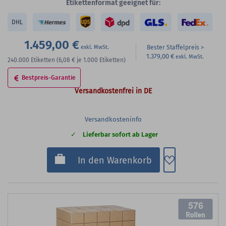
Etikettenformat geeignet für:
DHL
1.459,00 €
Bester Staffelpreis
1.379,00 €
240.000
Etiketten
(6,08 €
je 1.000 Etiketten)
Bestpreis-Garantie
Versandkostenfrei in DE
Versandkosteninfo
Lieferbar sofort ab Lager
Zum Merkzette
In den Warenkorb
576