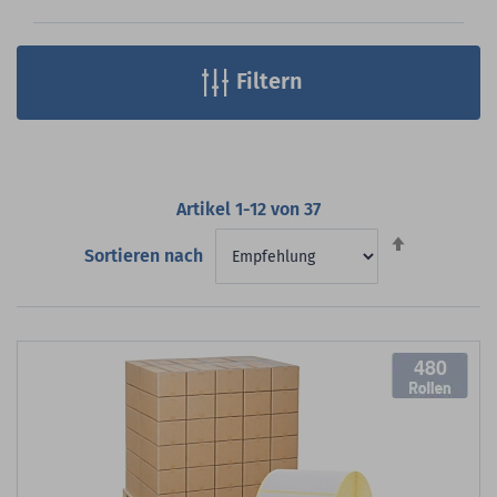
Filtern
Artikel
1
-
12
von
37
Absteigend
Sortieren nach
sortieren
480