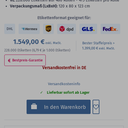
VE:
228.000 Etiketten auf 480 Rollen - 475 Etiketten pro Rolle
Verpackungsmaß (LxBxH):
120 x 80 x 123 cm
Etikettenformat geeignet für:
DHL
1.549,00 €
Bester Staffelpreis
1.399,00 €
228.000
Etiketten
(6,79 €
je 1.000 Etiketten)
Bestpreis-Garantie
Versandkostenfrei in DE
Versandkosteninfo
Lieferbar sofort ab Lager
Zum Merkzette
In den Warenkorb