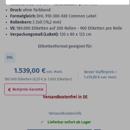
Rollenbreite:
106 mm -
Rollenaußen-Ø:
199 mm
Druck:
ohne Farbband
Formatgleich:
DHL 910-300-630 Common Label
Rollenkern:
3 Zoll (76,2 mm)
VE:
180.000 Etiketten auf 200 Rollen - 900 Etiketten pro Rolle
Verpackungsmaß (LxBxH):
120 x 80 x 123 cm
Etikettenformat geeignet für:
DHL
1.539,00 €
Bester Staffelpreis
1.419,00 €
180.000
Etiketten
(8,55 €
je 1.000 Etiketten)
Bestpreis-Garantie
Versandkostenfrei in DE
Versandkosteninfo
Lieferbar sofort ab Lager