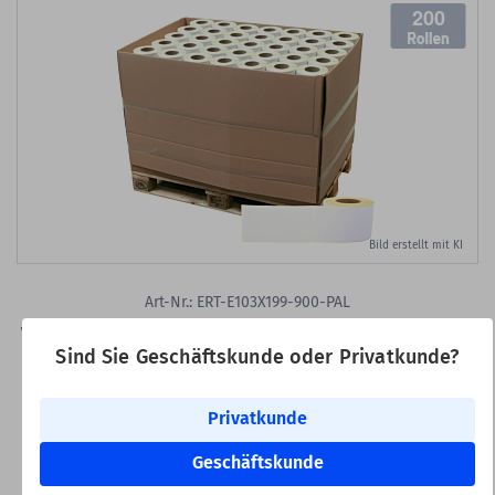
200
Bild erstellt mit KI
Art-Nr.: ERT-E103X199-900-PAL
Versandetiketten, Thermo-Eco/Thermo-Top,
Sind Sie Geschäftskunde oder Privatkunde?
103 x 199 mm
Thermoetiketten, weiß, permanent klebend, Trägerperforation,
Privatkunde
103 x 199 mm, 3 Zoll (76,2 mm) Rollenkern, 180.000 Etiketten auf
200 Rolle/n
Geschäftskunde
Druckertyp:
Standard- und Industriedrucker