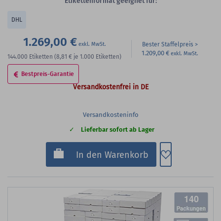
Etikettenformat geeignet für:
DHL
1.269,00 €
Bester Staffelpreis
1.209,00 €
144.000
Etiketten
(8,81 €
je 1.000 Etiketten)
Bestpreis-Garantie
Versandkostenfrei in DE
Versandkosteninfo
Lieferbar sofort ab Lager
Zum Merkzette
In den Warenkorb
140