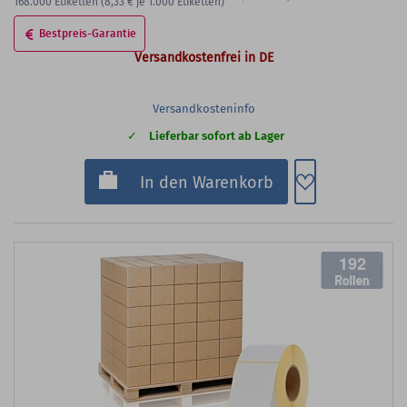
168.000
Etiketten
(8,33 €
je 1.000 Etiketten)
Bestpreis-Garantie
Versandkostenfrei in DE
Versandkosteninfo
Lieferbar sofort ab Lager
Zum Merkzette
In den Warenkorb
192