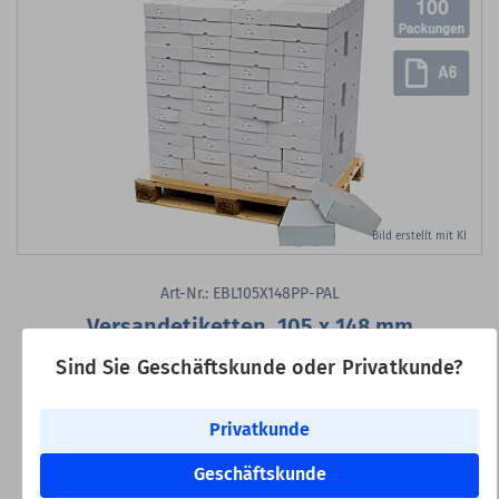
100
Bild erstellt mit KI
Art-Nr.: EBL105X148PP-PAL
Versandetiketten, 105 x 148 mm
Laser Etiketten, DIN A4 Bogen, Papier, permanent klebend, matt,
Sind Sie Geschäftskunde oder Privatkunde?
weiß, unbeschichtet, 105 x 148 mm, 100 Packung/en, 200.000
Etiketten
Privatkunde
Klebstoff:
permanent klebend
Oberfläche:
matt
Geschäftskunde
Formatgleich:
Avery Zweckform 3483, Avery Zweckform 3483-