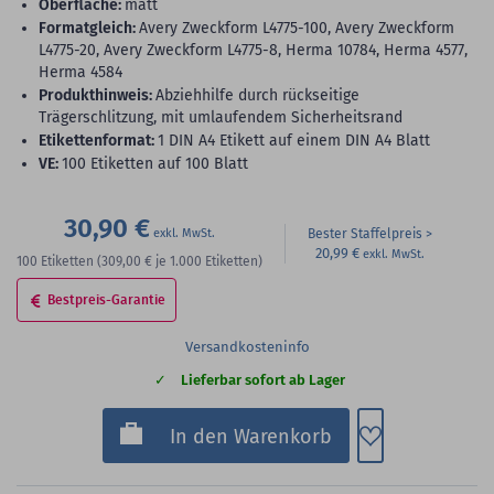
Oberfläche:
matt
Formatgleich:
Avery Zweckform L4775-100, Avery Zweckform
L4775-20, Avery Zweckform L4775-8, Herma 10784, Herma 4577,
Herma 4584
Produkthinweis:
Abziehhilfe durch rückseitige
Trägerschlitzung, mit umlaufendem Sicherheitsrand
Etikettenformat:
1 DIN A4 Etikett auf einem DIN A4 Blatt
VE:
100 Etiketten auf 100 Blatt
30,90 €
Bester Staffelpreis
20,99 €
100
Etiketten
(309,00 €
je 1.000 Etiketten)
Bestpreis-Garantie
Versandkosteninfo
Lieferbar sofort ab Lager
Zum Merkzette
In den Warenkorb