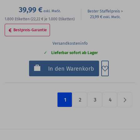
39,99 €
Bester Staffelpreis
23,99 €
1.800
Etiketten
(22,22 €
je 1.000 Etiketten)
Bestpreis-Garantie
Versandkosteninfo
Lieferbar sofort ab Lager
Zum Merkzette
In den Warenkorb
1
2
3
4
Prüfen