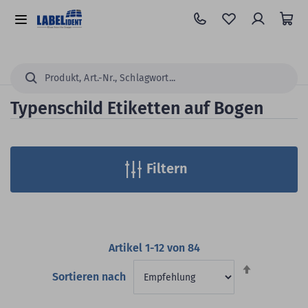
Zum
Hauptinhalt
Alle
springen
Kategorien
Suchen...
Typenschild Etiketten auf Bogen
Filtern
Artikel
1
-
12
von
84
Absteigend
Sortieren nach
sortieren