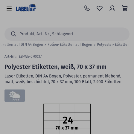
Zum
Hauptinhalt
Alle
springen
Kategorien
Suchen...
Etiketten auf DIN A4 Bogen
Folien-Etiketten auf Bogen
Polyester-Etiketten
Art-Nr.:
EB-WE-070037
Polyester Etiketten, weiß, 70 x 37 mm
Laser Etiketten, DIN A4 Bogen, Polyester, permanent klebend,
matt, weiß, beschichtet, 70 x 37 mm, 100 Blatt, 2.400 Etiketten
Zum
Skip
Ende
to
der
the
Bildergalerie
beginning
springen
of
the
images
gallery