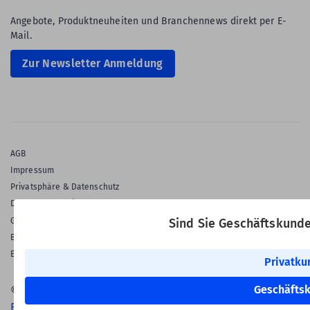
Angebote, Produktneuheiten und Branchennews direkt per E-
Mail.
Zur Newsletter Anmeldung
AGB
Impressum
Privatsphäre & Datenschutz
Datenschutz-Einstellungen
Gewährleistung
Sind Sie Geschäftskund
Barrierefreiheitserklärung
English Language
Privatku
Geschäfts
© 2026 Labelident GmbH
Ein Unternehmen der Klaus Kroschke Gruppe