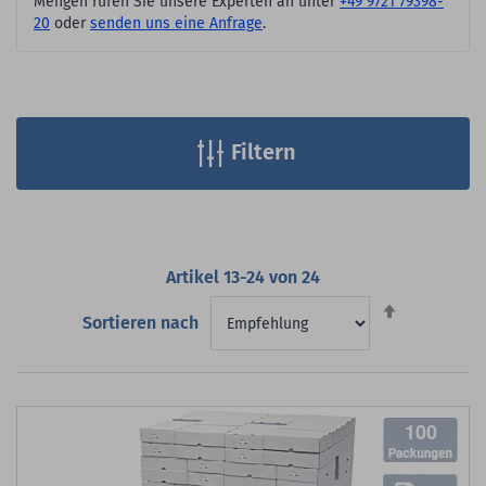
Mengen rufen Sie unsere Experten an unter
+49 9721 79398-
20
oder
senden uns eine Anfrage
.
Filtern
Artikel
13
-
24
von
24
Absteigend
Sortieren nach
sortieren
100