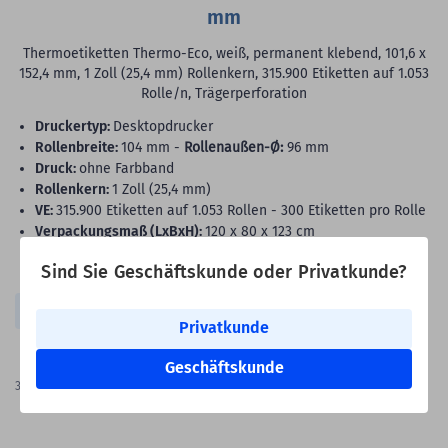
mm
Thermoetiketten Thermo-Eco, weiß, permanent klebend, 101,6 x
152,4 mm, 1 Zoll (25,4 mm) Rollenkern, 315.900 Etiketten auf 1.053
Rolle/n, Trägerperforation
Druckertyp:
Desktopdrucker
Rollenbreite:
104 mm -
Rollenaußen-Ø:
96 mm
Druck:
ohne Farbband
Rollenkern:
1 Zoll (25,4 mm)
VE:
315.900 Etiketten auf 1.053 Rollen - 300 Etiketten pro Rolle
Verpackungsmaß (LxBxH):
120 x 80 x 123 cm
Sind Sie Geschäftskunde oder Privatkunde?
Etikettenformat geeignet für:
DHL
Privatkunde
2.399,00 €
Geschäftskunde
Bestpreis-Garantie
315.900
Etiketten
(7,59 €
je 1.000 Etiketten)
Versandkostenfrei in DE