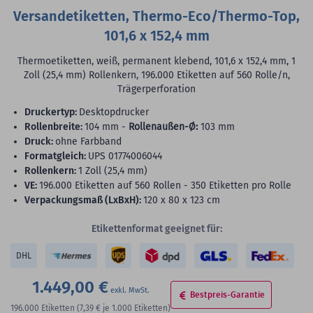
Versandetiketten, Thermo-Eco/Thermo-Top,
101,6 x 152,4 mm
Thermoetiketten, weiß, permanent klebend, 101,6 x 152,4 mm, 1
Zoll (25,4 mm) Rollenkern, 196.000 Etiketten auf 560 Rolle/n,
Trägerperforation
Druckertyp:
Desktopdrucker
Rollenbreite:
104 mm -
Rollenaußen-Ø:
103 mm
Druck:
ohne Farbband
Formatgleich:
UPS 01774006044
Rollenkern:
1 Zoll (25,4 mm)
VE:
196.000 Etiketten auf 560 Rollen - 350 Etiketten pro Rolle
Verpackungsmaß (LxBxH):
120 x 80 x 123 cm
Etikettenformat geeignet für:
DHL
1.449,00 €
Bestpreis-Garantie
196.000
Etiketten
(7,39 €
je 1.000 Etiketten)