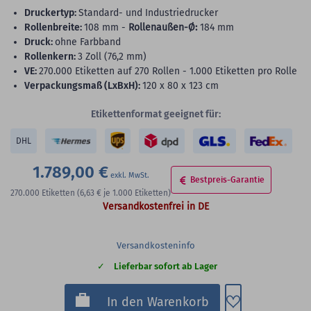
Druckertyp:
Standard- und Industriedrucker
Rollenbreite:
108 mm -
Rollenaußen-Ø:
184 mm
Druck:
ohne Farbband
Rollenkern:
3 Zoll (76,2 mm)
VE:
270.000 Etiketten auf 270 Rollen - 1.000 Etiketten pro Rolle
Verpackungsmaß (LxBxH):
120 x 80 x 123 cm
Etikettenformat geeignet für:
DHL
1.789,00 €
Bestpreis-Garantie
270.000
Etiketten
(6,63 €
je 1.000 Etiketten)
Versandkostenfrei in DE
Versandkosteninfo
Lieferbar sofort ab Lager
Zum Merkzette
In den Warenkorb