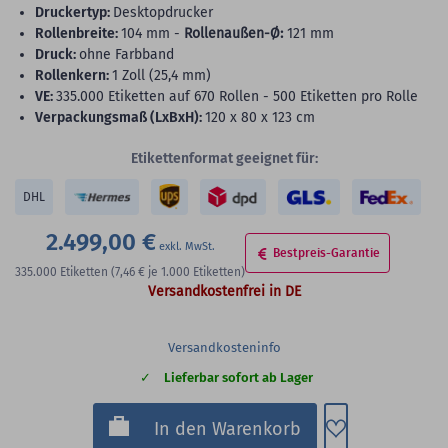
Druckertyp:
Desktopdrucker
Rollenbreite:
104 mm -
Rollenaußen-Ø:
121 mm
Druck:
ohne Farbband
Rollenkern:
1 Zoll (25,4 mm)
VE:
335.000 Etiketten auf 670 Rollen - 500 Etiketten pro Rolle
Verpackungsmaß (LxBxH):
120 x 80 x 123 cm
Etikettenformat geeignet für:
DHL
2.499,00 €
Bestpreis-Garantie
335.000
Etiketten
(7,46 €
je 1.000 Etiketten)
Versandkostenfrei in DE
Versandkosteninfo
Lieferbar sofort ab Lager
Zum Merkzette
In den Warenkorb