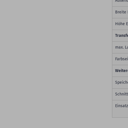
Außend
Breite 
Höhe E
Transf
max. L
Farbsei
Weiter
Speich
Schnitt
Einsat