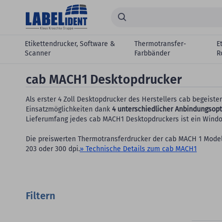
Zum Hauptinhalt springen
Suchen...
Etikettendrucker, Software &
Thermotransfer-
E
Scanner
Farbbänder
R
cab MACH1 Desktopdrucker
Als erster 4 Zoll Desktopdrucker des Herstellers cab begeist
Einsatzmöglichkeiten dank
4 unterschiedlicher Anbindungsop
Lieferumfang jedes cab MACH1 Desktopdruckers ist ein Window
Die preiswerten Thermotransferdrucker der cab MACH 1 Modell
203 oder 300 dpi.
» Technische Details zum cab MACH1
Filtern