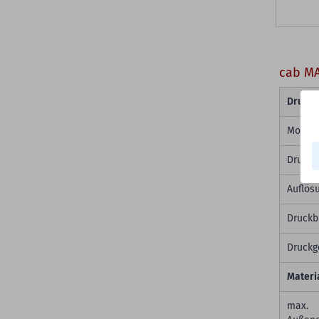
cab MA
Druck
Modell
Druckpr
Auflös
Druckbr
Druckg
Materi
max.