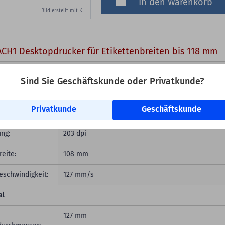
In den Warenkorb
Bild erstellt mit KI
CH1 Desktopdrucker für Etikettenbreiten bis 118 mm
erparameter
Sind Sie Geschäftskunde oder Privatkunde?
:
cab MACH1
Privatkunde
Geschäftskunde
inzip:
Thermotransfer / Thermodirekt
ung:
203 dpi
eite:
108 mm
eschwindigkeit:
127 mm/s
al
127 mm