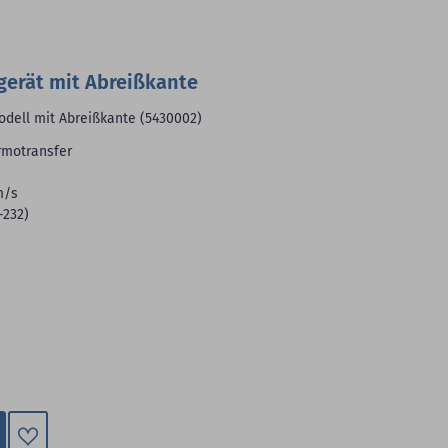
gerät mit Abreißkante
odell mit Abreißkante (5430002)
rmotransfer
m/s
-232)