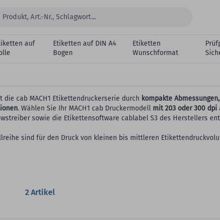
tiketten auf
Etiketten auf DIN A4
Etiketten
Prüf
olle
Bogen
Wunschformat
Sich
ert die cab MACH1 Etikettendruckerserie durch
kompakte Abmessungen, 
tionen
. Wählen Sie Ihr MACH1 cab Druckermodell
mit 203 oder 300 dpi
streiber sowie die Etikettensoftware cablabel S3 des Herstellers ent
reihe sind für den Druck von kleinen bis mittleren Etikettendruckvol
2
Artikel