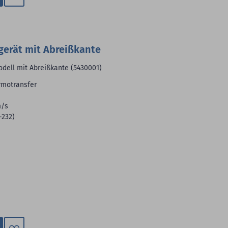
Zum
Merkzettel
hinzufügen
gerät mit Abreißkante
dell mit Abreißkante (5430001)
rmotransfer
m/s
-232)