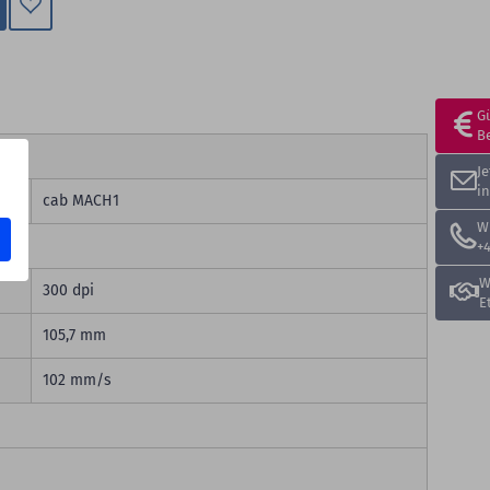
Zum
Merkzettel
hinzufügen
G
B
J
i
cab MACH1
W
+4
W
300 dpi
E
105,7 mm
102 mm/s