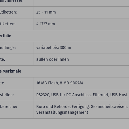
urchmesser:
Etiketten:
25 - 11 mm
tiketten:
4-1727 mm
erfolie
auflänge:
variabel bis: 300 m
te:
außen oder innen
e Merkmale
er:
16 MB Flash, 8 MB SDRAM
stellen:
RS232C, USB für PC-Anschluss, Ethernet, USB Host 
zbereiche:
Büro und Behörde, Fertigung, Gesundheitsweisen, H
Veranstaltungsmanagement