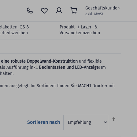
Geschäftskunde
exkl. MwSt.
plaketten, QS &
Produkt- / Lager- &
erheitszeichen
Versandkennzeichen
eine robuste Doppelwand-Konstruktion
und flexible
als Ausführung inkl.
Bedientasten und LED-Anzeige
! Im
halten.
umen ausgelegt. Im Sortiment finden Sie MACH1 Drucker mit
Absteigen
Sortieren nach
sortieren