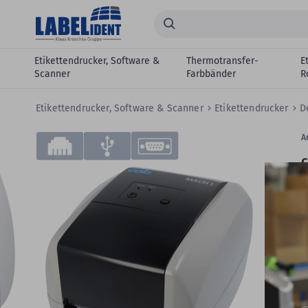
Zum Hauptinhalt springen
Suchen...
Etikettendrucker, Software &
Thermotransfer-
E
Scanner
Farbbänder
R
Etikettendrucker, Software & Scanner
Etikettendrucker
D
Zum
Skip
Ar
Ende
to
c
der
the
Bildergalerie
beginning
c
springen
of
the
images
gallery
W