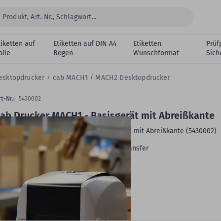
tiketten auf
Etiketten auf DIN A4
Etiketten
Prüf
olle
Bogen
Wunschformat
Sich
esktopdrucker
cab MACH1 / MACH2 Desktopdrucker
t-Nr.:
5430002
ab Drucker MACH1 - Basisgerät mit Abreißkante
ab MACH1, 300 dpi Desktopdrucker, Modell mit Abreißkante (5430002)
Druckverfahren:
Thermodirekt, Thermotransfer
max. Druckbreite:
105,7 mm
Druckgeschwindigkeit max.:
102 mm/s
Schnittstellen:
LAN, USB, seriell (RS-232)
eitere Produktdetails