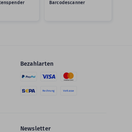
ttenspender
Barcodescanner
cab 
Bezahlarten
Rechnung
Vorkasse
Newsletter