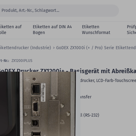
tiketten auf
Etiketten auf DIN A4
Etiketten
Prüf
olle
Bogen
Wunschformat
Sich
tikettendrucker (Industrie)
GoDEX ZX1000i (+ / Pro) Serie Etikettend
t-Nr.:
ZX1200IPLUS
oDEX Drucker ZX1200i+ - Basisgerät mit Abreißk
oDEX ZX1200i+, 203 dpi Industrie Etikettendrucker, LCD-Farb-Touchscre
odell mit Abreißkante (ZX1200I+)
Druckverfahren:
Thermodirekt, Thermotransfer
max. Druckbreite:
108 mm
Druckgeschwindigkeit max.:
254 mm/s
Schnittstellen:
LAN, USB, USB-Host, seriell (RS-232)
eitere Produktdetails