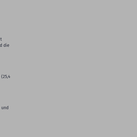
t
d die
(25,4
) und