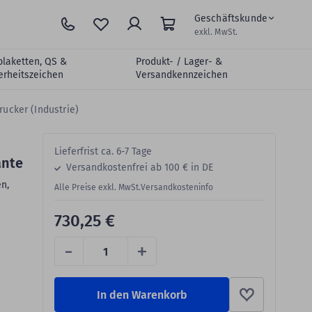
Geschäftskunde
exkl. MwSt.
plaketten, QS &
Produkt- / Lager- &
erheitszeichen
Versandkennzeichen
rucker (Industrie)
Lieferfrist ca. 6-7 Tage
ante
Versandkostenfrei ab 100 € in DE
en,
Alle Preise exkl. MwSt.
Versandkosteninfo
730,25 €
-
+
In den Warenkorb