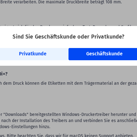
 Breite verarbeiten. Die maximale Druckbreite beträgt 108 mm.
g eignet sich für den Druck von einfachem Text, Barcodes und Grafiken
egaletiketten eingesetzt.
Sind Sie Geschäftskunde oder Privatkunde?
kettendrucker ZX1200i+?
Privatkunde
Geschäftskunde
len: LAN, USB, USB-Host, seriell (RS-232).
0i+?
ach dem Druck können die Etiketten mit dem Trägermaterial an der gez
er "Downloads" bereitgestellten Windows-Druckertreiber herunter und
st nach der Installation des Treibers an und verbinden Sie es anschlie
dows-Einstellungen hinzu.
. Bitte beachten Sie, dass wir für macOS keinen Support anbieten.