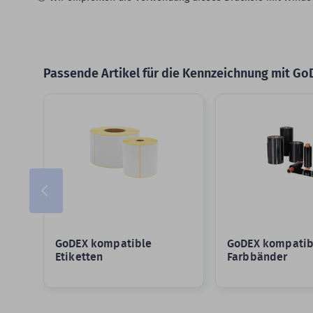
Passende Artikel für die Kennzeichnung mit Go
Slider überspringen
GoDEX kompatible
GoDEX kompatib
Etiketten
Farbbänder