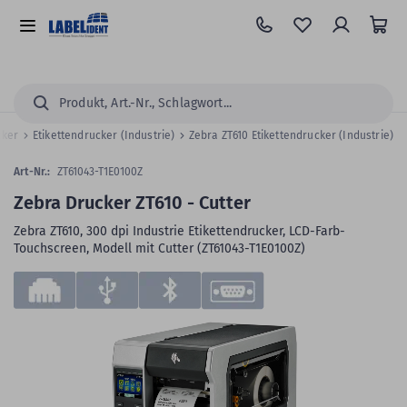
Zum
Hauptinhalt
Alle
springen
Kategorien
Suchen...
cker
Etikettendrucker (Industrie)
Zebra ZT610 Etikettendrucker (Industrie)
Art-Nr.:
ZT61043-T1E0100Z
Zebra Drucker ZT610 - Cutter
Zebra ZT610, 300 dpi Industrie Etikettendrucker, LCD-Farb-
Touchscreen, Modell mit Cutter (ZT61043-T1E0100Z)
Zum
Skip
Ende
to
der
the
Bildergalerie
beginning
springen
of
the
images
gallery