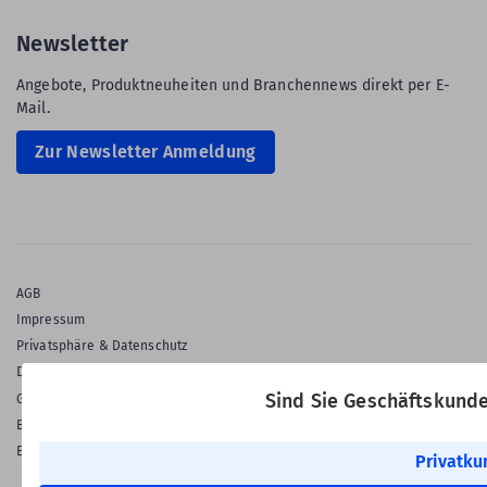
Newsletter
Angebote, Produktneuheiten und Branchennews direkt per E-
Mail.
Zur Newsletter Anmeldung
AGB
Impressum
Privatsphäre & Datenschutz
Datenschutz-Einstellungen
Gewährleistung
Sind Sie Geschäftskund
Barrierefreiheitserklärung
English Language
Privatku