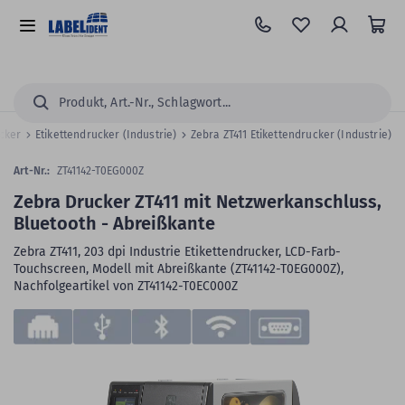
Zum
Hauptinhalt
Alle
springen
Kategorien
Suchen...
ucker
Etikettendrucker (Industrie)
Zebra ZT411 Etikettendrucker (Industrie)
Art-Nr.:
ZT41142-T0EG000Z
Zebra Drucker ZT411 mit Netzwerkanschluss,
Bluetooth - Abreißkante
Zebra ZT411, 203 dpi Industrie Etikettendrucker, LCD-Farb-
Touchscreen, Modell mit Abreißkante (ZT41142-T0EG000Z),
Nachfolgeartikel von ZT41142-T0EC000Z
Zum
Skip
Ende
to
der
the
Bildergalerie
beginning
springen
of
the