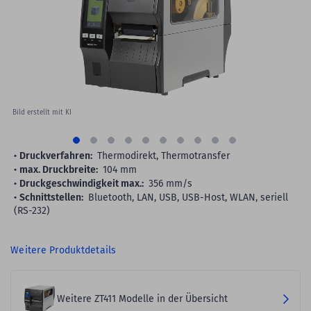
images
gallery
Bild erstellt mit KI
Druckverfahren:
Thermodirekt, Thermotransfer
max. Druckbreite:
104 mm
Druckgeschwindigkeit max.:
356 mm/s
Schnittstellen:
Bluetooth, LAN, USB, USB-Host, WLAN, seriell
(RS-232)
Weitere Produktdetails
Weitere ZT411 Modelle in der Übersicht