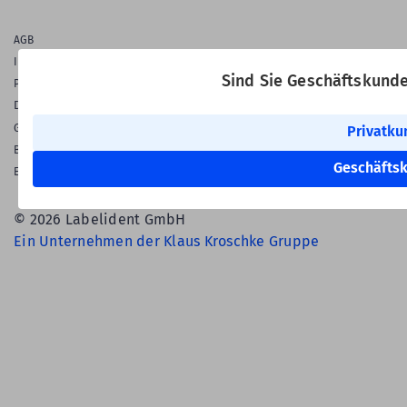
AGB
Impressum
Sind Sie Geschäftskund
Privatsphäre & Datenschutz
Datenschutz-Einstellungen
Gewährleistung
Privatku
Barrierefreiheitserklärung
Geschäfts
English Language
© 2026 Labelident GmbH
Ein Unternehmen der Klaus Kroschke Gruppe