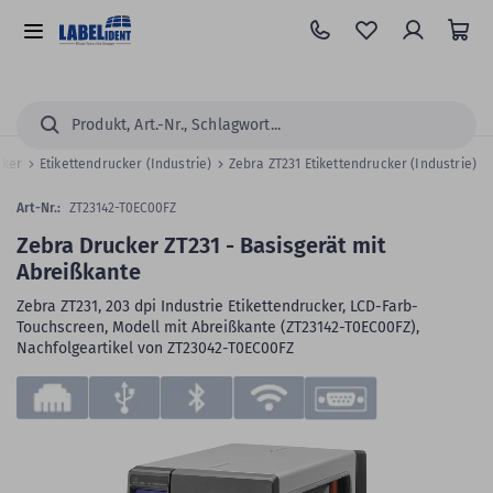
Zum
Hauptinhalt
Alle
springen
Kategorien
Suchen...
cker
Etikettendrucker (Industrie)
Zebra ZT231 Etikettendrucker (Industrie)
Art-Nr.:
ZT23142-T0EC00FZ
Zebra Drucker ZT231 - Basisgerät mit
Abreißkante
Zebra ZT231, 203 dpi Industrie Etikettendrucker, LCD-Farb-
Touchscreen, Modell mit Abreißkante (ZT23142-T0EC00FZ),
Nachfolgeartikel von ZT23042-T0EC00FZ
Zum
Skip
Ende
to
der
the
Bildergalerie
beginning
springen
of
the