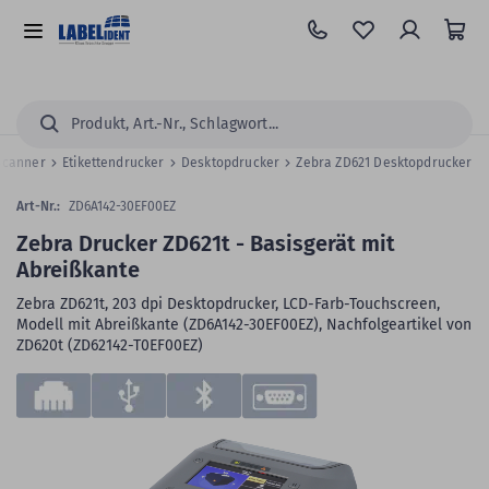
Zum
Hauptinhalt
Alle
springen
Kategorien
Suchen...
 Scanner
Etikettendrucker
Desktopdrucker
Zebra ZD621 Desktopdrucker
Art-Nr.:
ZD6A142-30EF00EZ
Zebra Drucker ZD621t - Basisgerät mit
Abreißkante
Zebra ZD621t, 203 dpi Desktopdrucker, LCD-Farb-Touchscreen,
Modell mit Abreißkante (ZD6A142-30EF00EZ), Nachfolgeartikel von
ZD620t (ZD62142-T0EF00EZ)
Zum
Skip
Ende
to
der
the
Bildergalerie
beginning
springen
of
the