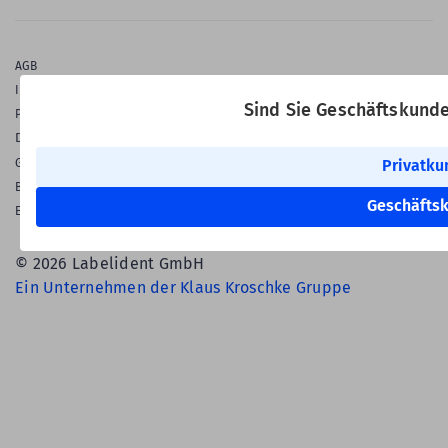
AGB
Impressum
Sind Sie Geschäftskund
Privatsphäre & Datenschutz
Datenschutz-Einstellungen
Privatku
Gewährleistung
Barrierefreiheitserklärung
Geschäfts
English Language
© 2026 Labelident GmbH
Ein Unternehmen der Klaus Kroschke Gruppe