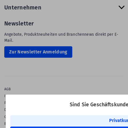
Unternehmen
Newsletter
Angebote, Produktneuheiten und Branchennews direkt per E-
Mail.
Zur Newsletter Anmeldung
AGB
Impressum
Privatsphäre & Datenschutz
Sind Sie Geschäftskund
Datenschutz-Einstellungen
Gewährleistung
Privatku
Barrierefreiheitserklärung