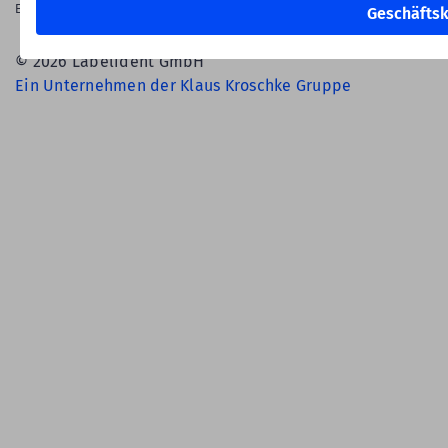
English Language
Geschäfts
© 2026 Labelident GmbH
Ein Unternehmen der Klaus Kroschke Gruppe