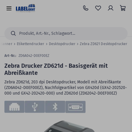
Zum
Hauptinhalt
Alle
springen
Kategorien
Suchen...
 Scanner
Etikettendrucker
Desktopdrucker
Zebra ZD621 Desktopdrucker
Art-Nr.:
ZD6A042-D0EF00EZ
Zebra Drucker ZD621d - Basisgerät mit
Abreißkante
Zebra ZD621d, 203 dpi Desktopdrucker, Modell mit Abreißkante
(ZD6A042-D0EF00EZ), Nachfolgeartikel von GX420d (GX42-202520-
000 und GX42-202420-000) und ZD620d (ZD62042-D0EF00EZ)
Zum
Skip
Ende
to
der
the
Bildergalerie
beginning
springen
of
the