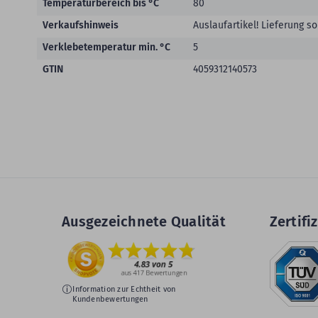
Temperaturbereich bis °C
80
Verkaufshinweis
Auslaufartikel! Lieferung so
Verklebetemperatur min. °C
5
GTIN
4059312140573
Ausgezeichnete Qualität
Zertifiz
Information zur Echtheit von
Kundenbewertungen