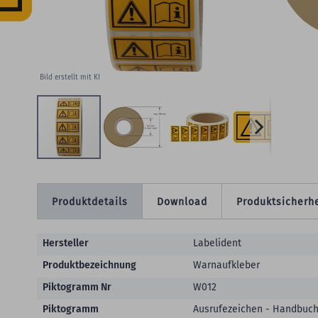
Bild erstellt mit KI
Produktdetails
Download
Produktsicherhe
Produktdetails
Hersteller
Labelident
Produktbezeichnung
Warnaufkleber
Piktogramm Nr
W012
Piktogramm
Ausrufezeichen - Handbuc