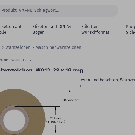
tiketten auf
Etiketten auf DIN A4
Etiketten
Prüf
olle
Bogen
Wunschformat
Sich
n
Warnzeichen
Maschinenwarnzeichen
t-Nr.:
W304-038-R
arnzeichen, W012, 38 x 19 mm
etriebsanleitungen/ Sicherheitshinweise lesen und beachten, Warnze
012, Polyethylen, gelb-schwarz, 38 x 19 mm
Material:
Polyethylen
Klebstoff:
permanent klebend
Rollenkern:
3 Zoll (76,2 mm)
VE:
1.000 Etiketten auf 1 Rolle/n
eitere Produktdetails