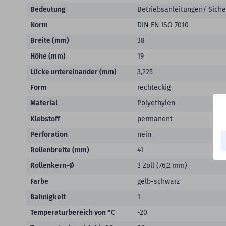
Bedeutung
Betriebsanleitungen/ Sich
Norm
DIN EN ISO 7010
Breite (mm)
38
Höhe (mm)
19
Lücke untereinander (mm)
3,225
Form
rechteckig
Material
Polyethylen
Klebstoff
permanent
Perforation
nein
Rollenbreite (mm)
41
Rollenkern-Ø
3 Zoll (76,2 mm)
Farbe
gelb-schwarz
Bahnigkeit
1
Temperaturbereich von °C
-20