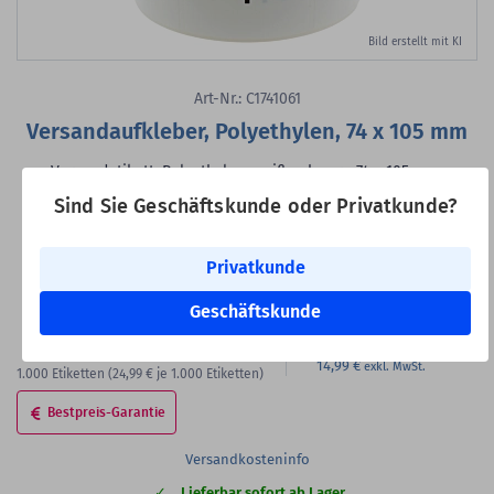
Bild erstellt mit KI
Art-Nr.: C1741061
Versandaufkleber, Polyethylen, 74 x 105 mm
Versandetikett, Polyethylen, weiß-schwarz, 74 x 105 mm,
Schwerpunkt hier, 1.000 Etiketten
Sind Sie Geschäftskunde oder Privatkunde?
Klebstoff:
permanent klebend
Rollenkern:
1,57 Zoll (40 mm)
Privatkunde
VE:
1.000 Etiketten auf 1 Rolle/n
Geschäftskunde
24,99 €
Bester Staffelpreis
14,99 €
1.000
Etiketten
(24,99 €
je 1.000 Etiketten)
Bestpreis-Garantie
Versandkosteninfo
Lieferbar sofort ab Lager