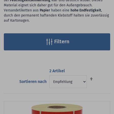
bei
Feuchtigkeitseinwirkung
klar und deutlich lesbar. Dieses
Material eignet sich daher gut für den Außengebrauch.
Versandetiketten aus
Papier
haben eine
hohe Endfestigkeit
,
durch den permanent haftenden Klebstoff halten sie zuverlässig
auf Kartonagen.
Filtern
2
Artikel
Absteigend
Sortieren nach
sortieren