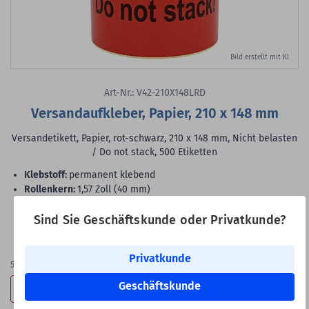
Bild erstellt mit KI
Art-Nr.: V42-210X148LRD
Versandaufkleber, Papier, 210 x 148 mm
Versandetikett, Papier, rot-schwarz, 210 x 148 mm, Nicht belasten
/ Do not stack, 500 Etiketten
Klebstoff:
permanent klebend
Rollenkern:
1,57 Zoll (40 mm)
VE:
500 Etiketten auf 1 Rolle/n
Sind Sie Geschäftskunde oder Privatkunde?
29,99 €
Bester Staffelpreis
Privatkunde
14,99 €
500
Etiketten
(59,98 €
je 1.000 Etiketten)
Geschäftskunde
Bestpreis-Garantie