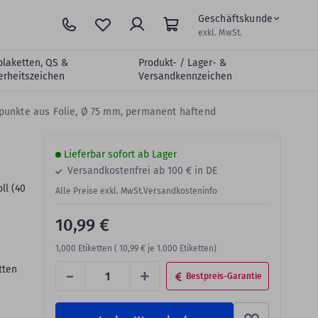
Geschäftskunde
exkl. MwSt.
plaketten, QS &
Produkt- / Lager- &
erheitszeichen
Versandkennzeichen
punkte aus Folie, Ø 75 mm, permanent haftend
Lieferbar sofort ab Lager
Versandkostenfrei ab 100 € in DE
ll (40
Alle Preise exkl. MwSt.
Versandkosteninfo
10,99 €
1,000
Etiketten (
10,99 €
je 1.000 Etiketten)
-
+
tten
Bestpreis-Garantie