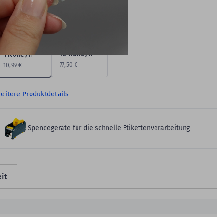
enge:
1 Rolle/n
10 Rolle/n
1 Rolle/n
77,50 €
10,99 €
eitere Produktdetails
Spendegeräte für die schnelle Etikettenverarbeitung
it