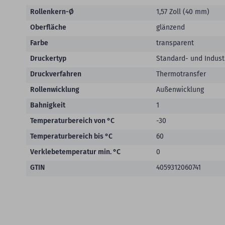
Rollenkern-Ø
1,57 Zoll (40 mm)
Oberfläche
glänzend
Farbe
transparent
Druckertyp
Standard- und Indust
Druckverfahren
Thermotransfer
Rollenwicklung
Außenwicklung
Bahnigkeit
1
Temperaturbereich von °C
-30
Temperaturbereich bis °C
60
Verklebetemperatur min. °C
0
GTIN
4059312060741