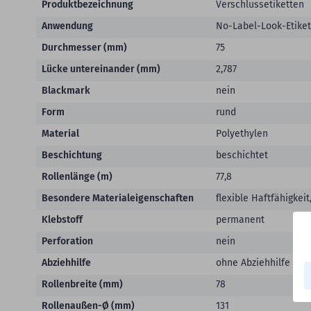
Produktbezeichnung
Verschlussetiketten
Anwendung
No-Label-Look-Etiket
Durchmesser (mm)
75
Lücke untereinander (mm)
2,787
Blackmark
nein
Form
rund
Material
Polyethylen
Beschichtung
beschichtet
Rollenlänge (m)
77,8
Besondere Materialeigenschaften
flexible Haftfähigkei
Klebstoff
permanent
Perforation
nein
Abziehhilfe
ohne Abziehhilfe
Rollenbreite (mm)
78
Rollenaußen-Ø (mm)
131