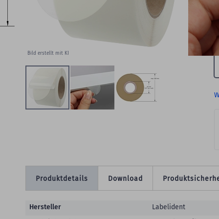
M
Bild erstellt mit KI
W
Produktdetails
Download
Produktsicherhe
Produktdetails
Hersteller
Labelident