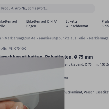
tiketten auf
Etiketten auf DIN A4
Etiketten
Prüf
olle
Bogen
Wunschformat
Sich
en
Markierungspunkte
Markierungspunkte aus Folie
Markierungs
t-Nr.:
VE1-075-1000
erschlussetiketten, Polyethylen, Ø 75 mm
olyethylen-Etiketten, transparent, permanent klebend, Ø 75 mm, 1,57 Zo
m) Rollenkern, 1.000 Etiketten, 1 Rolle/n
Druckertyp:
Standard- und Industriedrucker
Oberfläche:
glänzend
Rollenkern:
1,57 Zoll (40 mm)
Anwendung:
No-Label-Look-Etiketten, Schutzlaminat, Verschlussetike
VE:
1.000 Etiketten auf 1 Rolle/n