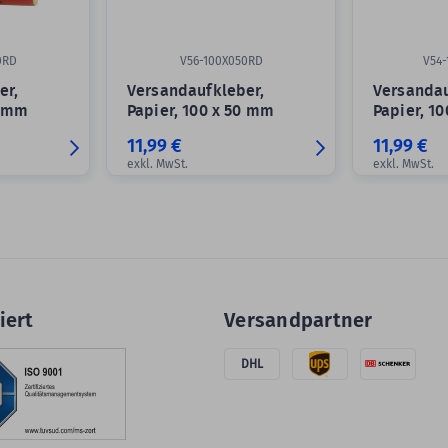
0RD
V56-100X050RD
V54-
er,
Versandaufkleber,
Versandau
0 mm
Papier, 100 x 50 mm
Papier, 1
11,99 €
11,99 €
exkl. MwSt.
exkl. MwSt.
iert
Versandpartner
DHL