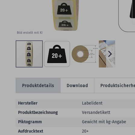
Bild erstellt mit KI
Produktdetails
Download
Produktsicherhe
Produktdetails
Hersteller
Labelident
Produktbezeichnung
Versandetikett
Piktogramm
Gewicht mit kg-Angabe
Aufdrucktext
20+