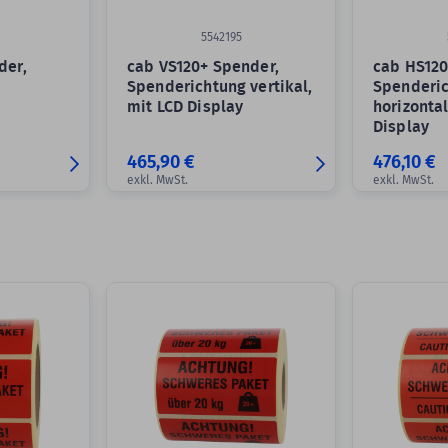
5542195
der,
cab VS120+ Spender,
cab HS120
g
Spenderichtung vertikal,
Spenderi
mit LCD Display
horizontal
Display
465,90 €
476,10 €
exkl. MwSt.
exkl. MwSt.