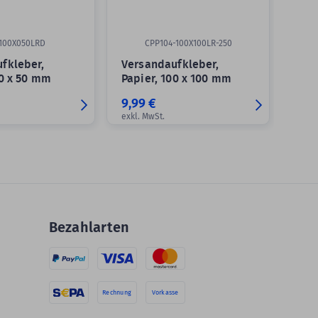
100X050LRD
CPP104-100X100LR-250
fkleber,
Versandaufkleber,
00 x 50 mm
Papier, 100 x 100 mm
9,99 €
exkl. MwSt.
Bezahlarten
Rechnung
Vorkasse