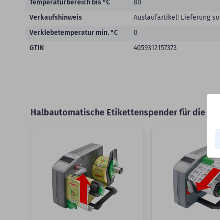
Temperaturbereich bis °C
80
Verkaufshinweis
Auslaufartikel! Lieferung so
Verklebetemperatur min. °C
0
GTIN
4059312157373
Halbautomatische Etikettenspender für die schn
Slider überspringen