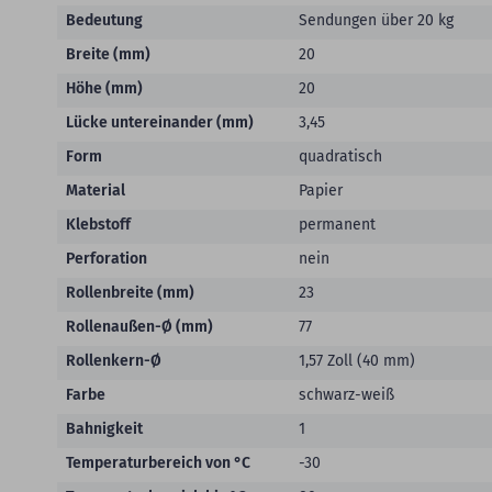
Bedeutung
Sendungen über 20 kg
Breite (mm)
20
Höhe (mm)
20
Lücke untereinander (mm)
3,45
Form
quadratisch
Material
Papier
Klebstoff
permanent
Perforation
nein
Rollenbreite (mm)
23
Rollenaußen-Ø (mm)
77
Rollenkern-Ø
1,57 Zoll (40 mm)
Farbe
schwarz-weiß
Bahnigkeit
1
Temperaturbereich von °C
-30