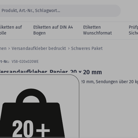
tiketten auf
Etiketten auf DIN A4
Etiketten
Prüf
olle
Bogen
Wunschformat
Sich
chen
Versandaufkleber bedruckt
Schweres Paket
t-Nr.:
V58-020x020WE
ersandaufkleber, Papier, 20 x 20 mm
ersandetikett, Papier, schwarz-weiß, 20 x 20 mm, Sendungen über 20 k
.000 Etiketten
Klebstoff:
permanent klebend
Rollenkern:
1,57 Zoll (40 mm)
VE:
1.000 Etiketten auf 1 Rolle/n
eitere Produktdetails