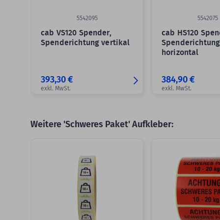
5542095
5542075
cab VS120 Spender,
cab HS120 Spen
Spenderichtung vertikal
Spenderichtun
horizontal
393,30 €
384,90 €
exkl. MwSt.
exkl. MwSt.
Weitere 'Schweres Paket' Aufkleber:
Slider überspringen