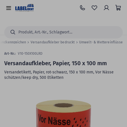
Zum
Hauptinhalt
Alle
springen
Kategorien
Suchen...
sandkennzeichen
Versandaufkleber bedruckt
Umwelt- & Wettereinflüsse
Art-Nr.:
V10-150X100LRD
Versandaufkleber, Papier, 150 x 100 mm
Versandetikett, Papier, rot-schwarz, 150 x 100 mm, Vor Nässe
schützen/keep dry, 500 Etiketten
Zum
Skip
Ende
to
der
the
Bildergalerie
beginning
springen
of
the
images
gallery