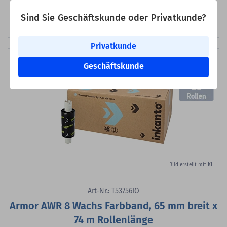
Zum Merkzette
In den Warenkorb
Sind Sie Geschäftskunde oder Privatkunde?
Privatkunde
Geschäftskunde
25
Bild erstellt mit KI
Art-Nr.: T53756IO
Armor AWR 8 Wachs Farbband, 65 mm breit x
74 m Rollenlänge