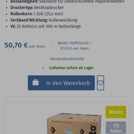
Beständigkeit:
Standard für unbeschichtete Papieretiketten
Druckertyp:
Desktopdrucker
Rollenkern:
1 Zoll (25,4 mm)
Farbband Wicklung:
Außenwicklung
VE:
25 Rolle(n) mit 300 m Rollenlänge
50,70 €
Bester Staffelpreis
37,50 €
Versandkosteninfo
Lieferbar sofort ab Lager
Zum Merkzette
In den Warenkorb
10