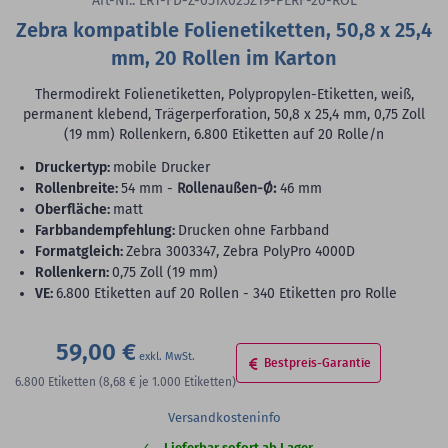
Art-Nr.: ERT-FD-Z-051X025Z19-PERF-20-ROL
Zebra kompatible Folienetiketten, 50,8 x 25,4
mm, 20 Rollen im Karton
Thermodirekt Folienetiketten, Polypropylen-Etiketten, weiß,
permanent klebend, Trägerperforation, 50,8 x 25,4 mm, 0,75 Zoll
(19 mm) Rollenkern, 6.800 Etiketten auf 20 Rolle/n
Druckertyp:
mobile Drucker
Rollenbreite:
54 mm -
Rollenaußen-Ø:
46 mm
Oberfläche:
matt
Farbbandempfehlung:
Drucken ohne Farbband
Formatgleich:
Zebra 3003347, Zebra PolyPro 4000D
Rollenkern:
0,75 Zoll (19 mm)
VE:
6.800 Etiketten auf 20 Rollen - 340 Etiketten pro Rolle
59,00 €
Bestpreis-Garantie
6.800
Etiketten
(8,68 €
je 1.000 Etiketten)
Versandkosteninfo
Lieferbar sofort ab Lager