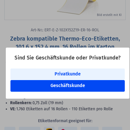
Bild erstellt mit KI
Art-Nr.: ERT-E-Z-102X152Z19-ER-16-ROL
Zebra kompatible Thermo-Eco-Etiketten,
101,6 x 152,4 mm, 16 Rollen im Karton
Thermoetiketten Thermo-Eco, unbeschichtet, weiß, permanent,
Sind Sie Geschäftskunde oder Privatkunde?
101,6 x 152,4 mm, 0,75 Zoll (19 mm) Rollenkern, 1.760 Etiketten auf
16 Rolle/n
Privatkunde
Druckertyp:
mobile Drucker
Rollenbreite:
104 mm -
Rollenaußen-Ø:
60 mm
Geschäftskunde
Druck:
ohne Farbband
Formatgleich:
Zebra 3005281-T, Zebra Z-Perform 1000D
Rollenkern:
0,75 Zoll (19 mm)
VE:
1.760 Etiketten auf 16 Rollen - 110 Etiketten pro Rolle
Etikettenformat geeignet für: