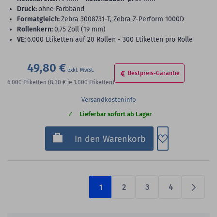
Druck:
ohne Farbband
Formatgleich:
Zebra 3008731-T, Zebra Z-Perform 1000D
Rollenkern:
0,75 Zoll (19 mm)
VE:
6.000 Etiketten auf 20 Rollen - 300 Etiketten pro Rolle
49,80 €
Bestpreis-Garantie
6.000
Etiketten
(8,30 €
je 1.000 Etiketten)
Versandkosteninfo
Lieferbar sofort ab Lager
Zum Merkzette
In den Warenkorb
1
2
3
4
Prüfen