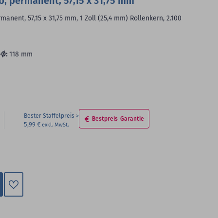
b, permanent, 57,15 x 31,75 mm
anent, 57,15 x 31,75 mm, 1 Zoll (25,4 mm) Rollenkern, 2.100
-Ø:
118 mm
Bester Staffelpreis
Bestpreis-Garantie
5,99 €
Zum
Merkzettel