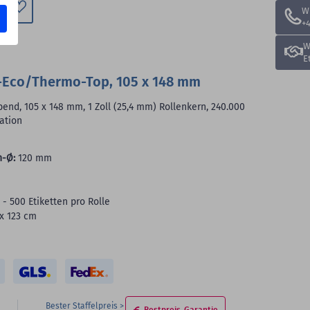
W
+4
Zum
Merkzettel
W
hinzufügen
E
-Eco/Thermo-Top, 105 x 148 mm
end, 105 x 148 mm, 1 Zoll (25,4 mm) Rollenkern, 240.000
ration
n-Ø:
120 mm
 - 500 Etiketten pro Rolle
 x 123 cm
Bester Staffelpreis
Bestpreis-Garantie