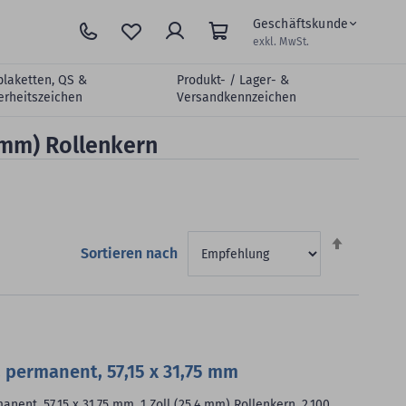
Geschäftskunde
exkl. MwSt.
plaketten, QS &
Produkt- / Lager- &
erheitszeichen
Versandkennzeichen
 mm) Rollenkern
Absteigen
Sortieren nach
sortieren
 permanent, 57,15 x 31,75 mm
nent, 57,15 x 31,75 mm, 1 Zoll (25,4 mm) Rollenkern, 2.100