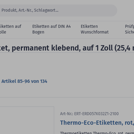
tiketten auf
Etiketten auf DIN A4
Etiketten
Prüf
olle
Bogen
Wunschformat
Sich
et, permanent klebend, auf 1 Zoll (25,4
Artikel
85
-
96
von
134
Art-Nr.: ERT-ERD057X032Z1-2100
Thermo-Eco-Etiketten, rot,
Thermoetiketten Thermo-Eco, rot, perma