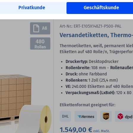
In den Warenkorb
Privatkunde
Geschäftskunde
Bild erstellt mit KI
Art-Nr.: ERT-E105X148Z1-P500-PAL
Versandetiketten, Thermo
480
Thermoetiketten, weiß, permanent kleb
Etiketten auf 480 Rolle/n, Trägerperfo
Druckertyp:
Desktopdrucker
Rollenbreite:
108 mm -
Rollenauße
Druck:
ohne Farbband
Rollenkern:
1 Zoll (25,4 mm)
VE:
240.000 Etiketten auf 480 Rollen
Verpackungsmaß (LxBxH):
120 x 80
Etikettenformat geeignet für:
DHL
1.549,00 €