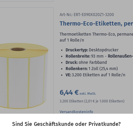
Art-Nr.: ERT-E090X020Z1-3200
Thermo-Eco-Etiketten, pe
Thermoetiketten Thermo-Eco, permanent
auf 1 Rolle/n
Druckertyp:
Desktopdrucker
Rollenbreite:
93 mm -
Rollenaußen-
Druck:
ohne Farbband
Rollenkern:
1 Zoll (25,4 mm)
VE:
3.200 Etiketten auf 1 Rolle/n
6,44 €
3.200
Etiketten
(2,01 €
je 1.000 Etiketten)
Versandkosteninfo
Lieferbar sofort ab Lager
Sind Sie Geschäftskunde oder Privatkunde?