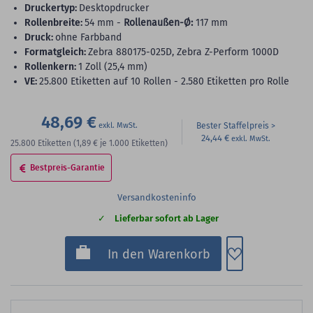
Druckertyp:
Desktopdrucker
Rollenbreite:
54 mm -
Rollenaußen-Ø:
117 mm
Druck:
ohne Farbband
Formatgleich:
Zebra 880175-025D, Zebra Z-Perform 1000D
Rollenkern:
1 Zoll (25,4 mm)
VE:
25.800 Etiketten auf 10 Rollen - 2.580 Etiketten pro Rolle
48,69 €
Bester Staffelpreis
24,44 €
25.800
Etiketten
(1,89 €
je 1.000 Etiketten)
Bestpreis-Garantie
Versandkosteninfo
Lieferbar sofort ab Lager
Zum Merkzette
In den Warenkorb