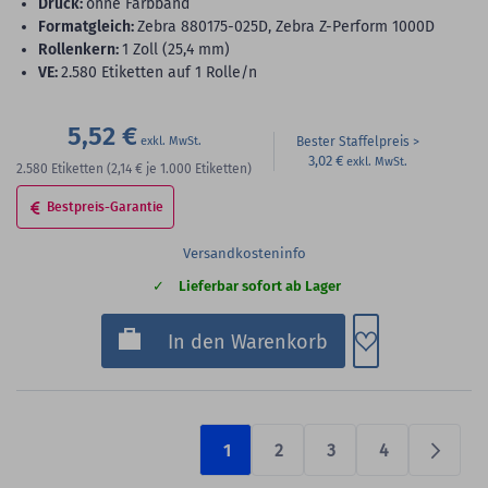
Druck:
ohne Farbband
Formatgleich:
Zebra 880175-025D, Zebra Z-Perform 1000D
Rollenkern:
1 Zoll (25,4 mm)
VE:
2.580 Etiketten auf 1 Rolle/n
5,52 €
Bester Staffelpreis
3,02 €
2.580
Etiketten
(2,14 €
je 1.000 Etiketten)
Bestpreis-Garantie
Versandkosteninfo
Lieferbar sofort ab Lager
Zum Merkzette
In den Warenkorb
1
2
3
4
Prüfen