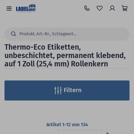
Zum
Hauptinhalt
Alle
springen
Kategorien
Suchen...
Thermo-Eco Etiketten,
unbeschichtet, permanent klebend,
auf 1 Zoll (25,4 mm) Rollenkern
Filtern
Artikel
1
-
12
von
134
Absteigend