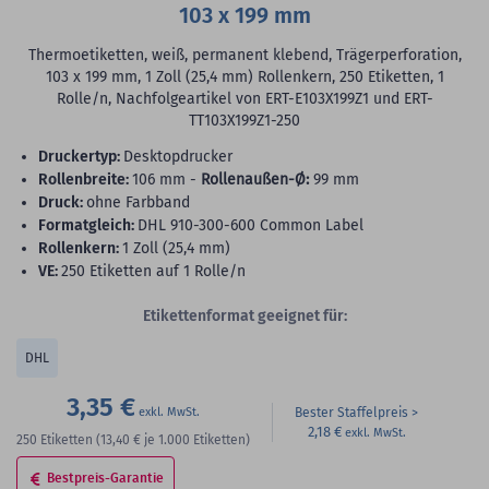
103 x 199 mm
Thermoetiketten, weiß, permanent klebend, Trägerperforation,
103 x 199 mm, 1 Zoll (25,4 mm) Rollenkern, 250 Etiketten, 1
Rolle/n, Nachfolgeartikel von ERT-E103X199Z1 und ERT-
TT103X199Z1-250
Druckertyp:
Desktopdrucker
Rollenbreite:
106 mm -
Rollenaußen-Ø:
99 mm
Druck:
ohne Farbband
Formatgleich:
DHL 910-300-600 Common Label
Rollenkern:
1 Zoll (25,4 mm)
VE:
250 Etiketten auf 1 Rolle/n
Etikettenformat geeignet für:
DHL
3,35 €
Bester Staffelpreis
2,18 €
250
Etiketten
(13,40 €
je 1.000 Etiketten)
Bestpreis-Garantie