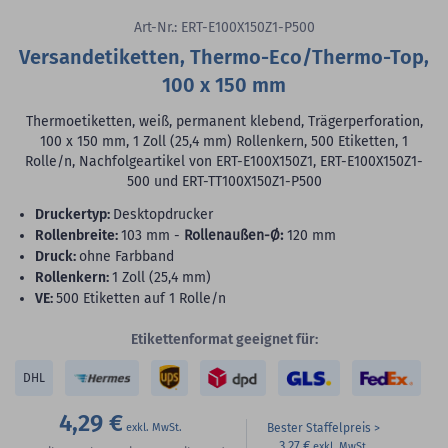
Art-Nr.: ERT-E100X150Z1-P500
Versandetiketten, Thermo-Eco/Thermo-Top,
100 x 150 mm
Thermoetiketten, weiß, permanent klebend, Trägerperforation,
100 x 150 mm, 1 Zoll (25,4 mm) Rollenkern, 500 Etiketten, 1
Rolle/n, Nachfolgeartikel von ERT-E100X150Z1, ERT-E100X150Z1-
500 und ERT-TT100X150Z1-P500
Druckertyp:
Desktopdrucker
Rollenbreite:
103 mm -
Rollenaußen-Ø:
120 mm
Druck:
ohne Farbband
Rollenkern:
1 Zoll (25,4 mm)
VE:
500 Etiketten auf 1 Rolle/n
Etikettenformat geeignet für:
DHL
4,29 €
Bester Staffelpreis
3,27 €