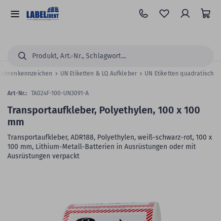
Zum
Hauptinhalt
Alle
springen
Kategorien
Suchen...
fahrenkennzeichen
UN Etiketten & LQ Aufkleber
UN Etiketten quadratisch
Art-Nr.:
TA024F-100-UN3091-A
Transportaufkleber, Polyethylen, 100 x 100
mm
Transportaufkleber, ADR188, Polyethylen, weiß-schwarz-rot, 100 x
100 mm, Lithium-Metall-Batterien in Ausrüstungen oder mit
Ausrüstungen verpackt
Zum
Skip
Ende
to
der
the
Bildergalerie
beginning
springen
of
the