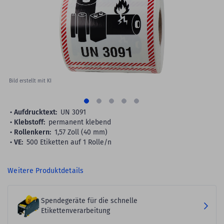
images
gallery
Bild erstellt mit KI
Aufdrucktext:
UN 3091
Klebstoff:
permanent klebend
Rollenkern:
1,57 Zoll (40 mm)
VE:
500 Etiketten auf 1 Rolle/n
Weitere Produktdetails
Spendegeräte für die schnelle
Etikettenverarbeitung