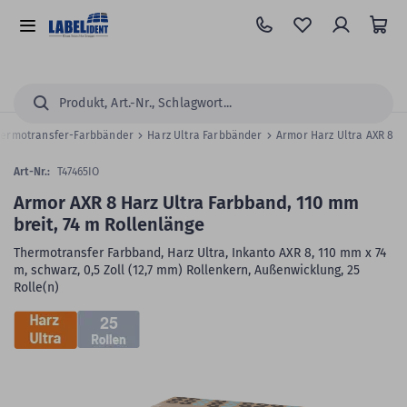
Zum
Hauptinhalt
Alle
springen
Kategorien
Suchen...
hermotransfer-Farbbänder
Harz Ultra Farbbänder
Armor Harz Ultra AXR 8
Art-Nr.:
T47465IO
Armor AXR 8 Harz Ultra Farbband, 110 mm
breit, 74 m Rollenlänge
Thermotransfer Farbband, Harz Ultra, Inkanto AXR 8, 110 mm x 74
m, schwarz, 0,5 Zoll (12,7 mm) Rollenkern, Außenwicklung, 25
Rolle(n)
Zum
25
Skip
Ende
to
der
the
Bildergalerie
beginning
springen
of
the